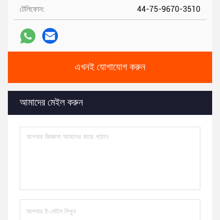
টেলিফোন:
44-75-9670-3510
এখনই যোগাযোগ করুন
আমাদের মেইল করুন