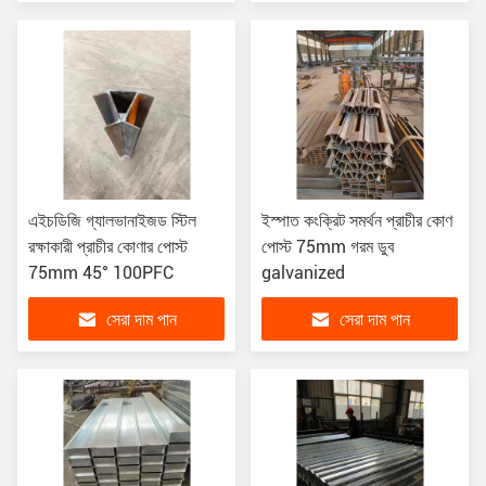
এইচডিজি গ্যালভানাইজড স্টিল
ইস্পাত কংক্রিট সমর্থন প্রাচীর কোণ
রক্ষাকারী প্রাচীর কোণার পোস্ট
পোস্ট 75mm গরম ডুব
75mm 45° 100PFC
galvanized
সেরা দাম পান
সেরা দাম পান