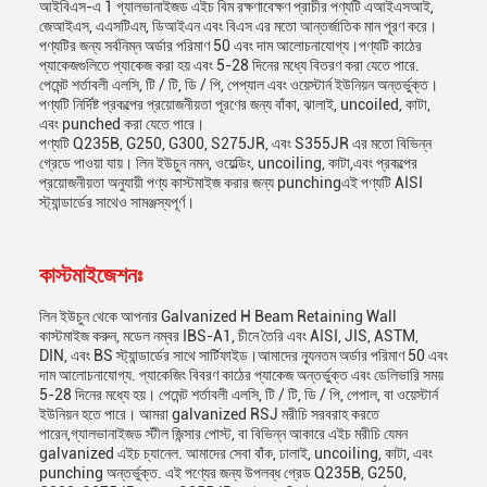
আইবিএস-এ 1 গ্যালভানাইজড এইচ বিম রক্ষণাবেক্ষণ প্রাচীর পণ্যটি এআইএসআই,
জেআইএস, এএসটিএম, ডিআইএন এবং বিএস এর মতো আন্তর্জাতিক মান পূরণ করে।
পণ্যটির জন্য সর্বনিম্ন অর্ডার পরিমাণ 50 এবং দাম আলোচনাযোগ্য।পণ্যটি কাঠের
প্যাকেজগুলিতে প্যাকেজ করা হয় এবং 5-28 দিনের মধ্যে বিতরণ করা যেতে পারে.
পেমেন্ট শর্তাবলী এলসি, টি / টি, ডি / পি, পেপ্যাল এবং ওয়েস্টার্ন ইউনিয়ন অন্তর্ভুক্ত।
পণ্যটি নির্দিষ্ট প্রকল্পের প্রয়োজনীয়তা পূরণের জন্য বাঁকা, ঝালাই, uncoiled, কাটা,
এবং punched করা যেতে পারে।
পণ্যটি Q235B, G250, G300, S275JR, এবং S355JR এর মতো বিভিন্ন
গ্রেডে পাওয়া যায়। লিন ইউচুন নমন, ওয়েল্ডিং, uncoiling, কাটা,এবং প্রকল্পের
প্রয়োজনীয়তা অনুযায়ী পণ্য কাস্টমাইজ করার জন্য punchingএই পণ্যটি AISI
স্ট্যান্ডার্ডের সাথেও সামঞ্জস্যপূর্ণ।
কাস্টমাইজেশনঃ
লিন ইউচুন থেকে আপনার Galvanized H Beam Retaining Wall
কাস্টমাইজ করুন, মডেল নম্বর IBS-A1, চীনে তৈরি এবং AISI, JIS, ASTM,
DIN, এবং BS স্ট্যান্ডার্ডের সাথে সার্টিফাইড।আমাদের ন্যূনতম অর্ডার পরিমাণ 50 এবং
দাম আলোচনাযোগ্য. প্যাকেজিং বিবরণ কাঠের প্যাকেজ অন্তর্ভুক্ত এবং ডেলিভারি সময়
5-28 দিনের মধ্যে হয়। পেমেন্ট শর্তাবলী এলসি, টি / টি, ডি / পি, পেপাল, বা ওয়েস্টার্ন
ইউনিয়ন হতে পারে। আমরা galvanized RSJ মরীচি সরবরাহ করতে
পারেন,গ্যালভানাইজড স্টীল জিন্সার পোস্ট, বা বিভিন্ন আকারে এইচ মরীচি যেমন
galvanized এইচ চ্যানেল. আমাদের সেবা বাঁক, ঢালাই, uncoiling, কাটা, এবং
punching অন্তর্ভুক্ত. এই পণ্যের জন্য উপলব্ধ গ্রেড Q235B, G250,