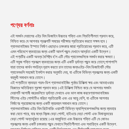
পণ্যের বর্ণনাঃ
এই সমর্থন দেয়ালের এইচ বিম ডিজাইন উচ্চতর শক্তি এবং স্থিতিশীলতা প্রদান করে,
নিশ্চিত করে যে আপনার প্রকল্পটি সময়ের পরীক্ষার প্রতিরোধ করতে সক্ষম হবে।
গ্যালভানাইজড ইস্পাত নির্মাণ এছাড়াও চমৎকার জারা প্রতিরোধের প্রদান করে, এটি
এমন পরিবেশে ব্যবহারের জন্য একটি আদর্শ পছন্দ যেখানে আর্দ্রতা একটি উদ্বেগ।
এই পণ্যটির একটি অনন্য বৈশিষ্ট্য হ'ল এটি সৌর প্যানেলগুলিকে সমর্থন করার ক্ষমতা।
এটি সবুজ শক্তি প্রকল্পে ব্যবহারের জন্য এটি একটি দুর্দান্ত পছন্দ করে তোলে,পাশাপাশি
যারা তাদের কার্বন পদচিহ্ন হ্রাস করতে চান তাদের জন্যএইচ-বিম ডিজাইনটি সৌর
প্যানেলগুলি সহজেই ইনস্টল করার অনুমতি দেয়, যা এটিকে বিভিন্ন প্রকল্পের জন্য একটি
বহুমুখী সমাধান করে তোলে।
এই পণ্যটিতে ব্যবহৃত গরম-ডিপ গ্যালভানাইজিং পৃষ্ঠের চিকিত্সা ক্ষয় এবং আবহাওয়ার
বিরুদ্ধে অতিরিক্ত সুরক্ষা প্রদান করে।এই চিকিত্সা নিশ্চিত করে যে আপনার সমর্থন
দেয়ালটি আগামী বছরগুলিতে দুর্দান্ত দেখাবে এবং ভাল কাজ করবেগ্যালভানাইজড
স্টিলের এইচ পোস্টটিও মরিচা প্রতিরোধী এবং এর আয়ু বেশি, যা এটিকে আপনার
নির্মাণের প্রয়োজনের জন্য একটি ব্যয়বহুল সমাধান করে তোলে।
গ্যালভানাইজড এইচ বিম রিটেনারিং ওয়ালটি বিভিন্ন অ্যাপ্লিকেশনগুলির জন্য ব্যবহার
করা যেতে পারে, যার মধ্যে ব্রিজ বেড়া পোস্ট, হাইওয়ে বেড়া পোস্ট এবং বিমানবন্দরের
বেড়া পোস্ট অন্তর্ভুক্ত রয়েছে।এর বহুমুখিতা এবং উচ্চতর শক্তি এটি যে কোনও
প্রকল্পের জন্য একটি চমৎকার পছন্দ যেখানে স্থিতিশীলতা এবং স্থায়িত্ব একটি উদ্বেগ.