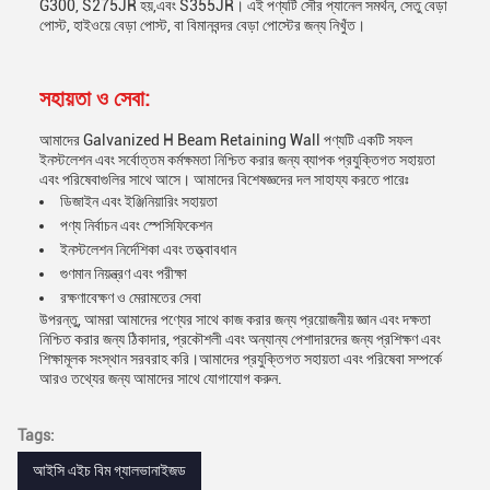
G300, S275JR হয়,এবং S355JR। এই পণ্যটি সৌর প্যানেল সমর্থন, সেতু বেড়া
পোস্ট, হাইওয়ে বেড়া পোস্ট, বা বিমানবন্দর বেড়া পোস্টের জন্য নিখুঁত।
সহায়তা ও সেবা:
আমাদের Galvanized H Beam Retaining Wall পণ্যটি একটি সফল
ইনস্টলেশন এবং সর্বোত্তম কর্মক্ষমতা নিশ্চিত করার জন্য ব্যাপক প্রযুক্তিগত সহায়তা
এবং পরিষেবাগুলির সাথে আসে। আমাদের বিশেষজ্ঞদের দল সাহায্য করতে পারেঃ
ডিজাইন এবং ইঞ্জিনিয়ারিং সহায়তা
পণ্য নির্বাচন এবং স্পেসিফিকেশন
ইনস্টলেশন নির্দেশিকা এবং তত্ত্বাবধান
গুণমান নিয়ন্ত্রণ এবং পরীক্ষা
রক্ষণাবেক্ষণ ও মেরামতের সেবা
উপরন্তু, আমরা আমাদের পণ্যের সাথে কাজ করার জন্য প্রয়োজনীয় জ্ঞান এবং দক্ষতা
নিশ্চিত করার জন্য ঠিকাদার, প্রকৌশলী এবং অন্যান্য পেশাদারদের জন্য প্রশিক্ষণ এবং
শিক্ষামূলক সংস্থান সরবরাহ করি।আমাদের প্রযুক্তিগত সহায়তা এবং পরিষেবা সম্পর্কে
আরও তথ্যের জন্য আমাদের সাথে যোগাযোগ করুন.
Tags:
আইসি এইচ বিম গ্যালভানাইজড