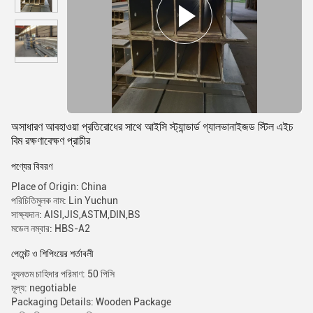
অসাধারণ আবহাওয়া প্রতিরোধের সাথে আইসি স্ট্যান্ডার্ড গ্যালভানাইজড স্টিল এইচ
বিম রক্ষণাবেক্ষণ প্রাচীর
পণ্যের বিবরণ
Place of Origin: China
পরিচিতিমুলক নাম: Lin Yuchun
সাক্ষ্যদান: AISI,JIS,ASTM,DIN,BS
মডেল নম্বার: HBS-A2
পেমেন্ট ও শিপিংয়ের শর্তাবলী
ন্যূনতম চাহিদার পরিমাণ: 50 পিসি
মূল্য: negotiable
Packaging Details: Wooden Package