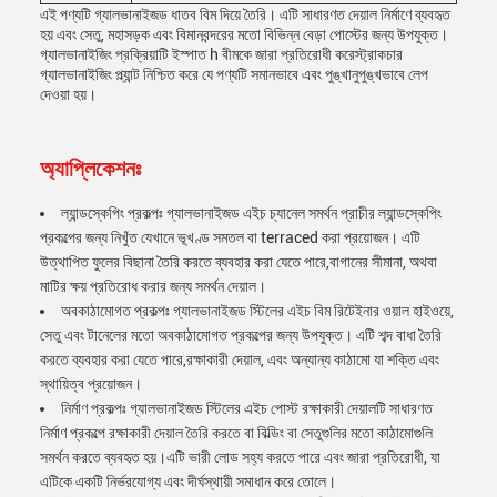
এই পণ্যটি গ্যালভানাইজড ধাতব বিম দিয়ে তৈরি। এটি সাধারণত দেয়াল নির্মাণে ব্যবহৃত
হয় এবং সেতু, মহাসড়ক এবং বিমানবন্দরের মতো বিভিন্ন বেড়া পোস্টের জন্য উপযুক্ত।
গ্যালভানাইজিং প্রক্রিয়াটি ইস্পাত h বীমকে জারা প্রতিরোধী করেস্ট্রাকচার
গ্যালভানাইজিং প্ল্যান্ট নিশ্চিত করে যে পণ্যটি সমানভাবে এবং পুঙ্খানুপুঙ্খভাবে লেপ
দেওয়া হয়।
অ্যাপ্লিকেশনঃ
ল্যান্ডস্কেপিং প্রকল্পঃ গ্যালভানাইজড এইচ চ্যানেল সমর্থন প্রাচীর ল্যান্ডস্কেপিং
প্রকল্পের জন্য নিখুঁত যেখানে ভূখণ্ড সমতল বা terraced করা প্রয়োজন। এটি
উত্থাপিত ফুলের বিছানা তৈরি করতে ব্যবহার করা যেতে পারে,বাগানের সীমানা, অথবা
মাটির ক্ষয় প্রতিরোধ করার জন্য সমর্থন দেয়াল।
অবকাঠামোগত প্রকল্পঃ গ্যালভানাইজড স্টিলের এইচ বিম রিটেইনার ওয়াল হাইওয়ে,
সেতু এবং টানেলের মতো অবকাঠামোগত প্রকল্পের জন্য উপযুক্ত। এটি শব্দ বাধা তৈরি
করতে ব্যবহার করা যেতে পারে,রক্ষাকারী দেয়াল, এবং অন্যান্য কাঠামো যা শক্তি এবং
স্থায়িত্ব প্রয়োজন।
নির্মাণ প্রকল্পঃ গ্যালভানাইজড স্টিলের এইচ পোস্ট রক্ষাকারী দেয়ালটি সাধারণত
নির্মাণ প্রকল্পে রক্ষাকারী দেয়াল তৈরি করতে বা বিল্ডিং বা সেতুগুলির মতো কাঠামোগুলি
সমর্থন করতে ব্যবহৃত হয়।এটি ভারী লোড সহ্য করতে পারে এবং জারা প্রতিরোধী, যা
এটিকে একটি নির্ভরযোগ্য এবং দীর্ঘস্থায়ী সমাধান করে তোলে।