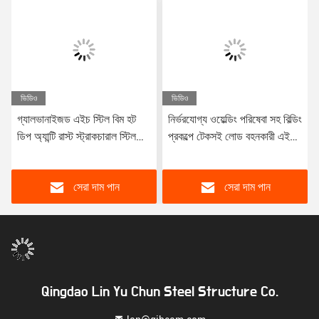
ভিডিও
ভিডিও
গ্যালভানাইজড এইচ স্টিল বিম হট
নির্ভরযোগ্য ওয়েল্ডিং পরিষেবা সহ বিল্ডিং
ডিপ অ্যান্টি রাস্ট স্ট্রাকচারাল স্টিল
প্রকল্পে টেকসই লোড বহনকারী এইচ
নির্মাণ প্রকল্পের জন্য
স্টিলের বিম
সেরা দাম পান
সেরা দাম পান
Qingdao Lin Yu Chun Steel Structure Co.