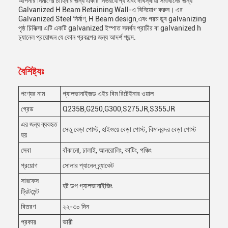
আপনার নির্মাণের চাহিদার জন্য একটি নির্ভরযোগ্য এবং দীর্ঘস্থায়ী সমাধানের জন্য
Galvanized H Beam Retaining Wall-এ বিনিয়োগ করুন। এর
Galvanized Steel নির্মাণ, H Beam design,এবং গরম ডুব galvanizing
পৃষ্ঠ চিকিত্সা এটি একটি galvanized ইস্পাত সমর্থন প্রাচীর বা galvanized h
চ্যানেল প্রয়োজন যে কোন প্রকল্পের জন্য আদর্শ পছন্দ.
বৈশিষ্ট্যঃ
পণ্যের নাম
গ্যালভানাইজড এইচ বিম রিটেইনার ওয়াল
গ্রেড
Q235B,G250,G300,S275JR,S355JR
এর জন্য ব্যবহৃত
সেতু বেড়া পোস্ট, হাইওয়ে বেড়া পোস্ট, বিমানবন্দর বেড়া পোস্ট
হয়
সেবা
বাঁকানো, ঢালাই, আনরোলিং, কাটিং, পঞ্চিং
প্রয়োগ
সোলার প্যানেল ব্র্যাকেট
সারফেস
হট ডপ গ্যালভানাইজিং
ট্রিটমেন্ট
বিতরণ
২২-৩০ দিন
প্রকার
ভারী