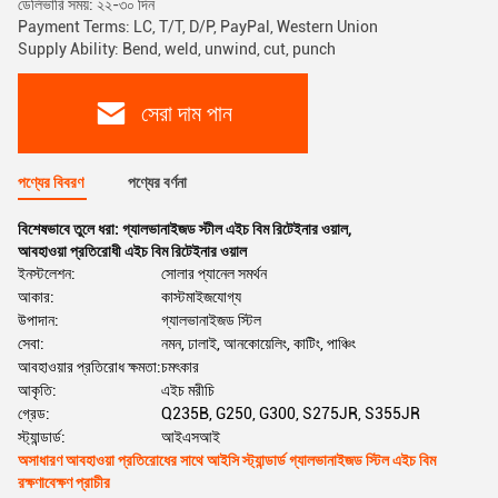
ডেলিভারি সময়: ২২-৩০ দিন
Payment Terms: LC, T/T, D/P, PayPal, Western Union
Supply Ability: Bend, weld, unwind, cut, punch
সেরা দাম পান
পণ্যের বিবরণ
পণ্যের বর্ণনা
বিশেষভাবে তুলে ধরা:
গ্যালভানাইজড স্টীল এইচ বিম রিটেইনার ওয়াল
,
আবহাওয়া প্রতিরোধী এইচ বিম রিটেইনার ওয়াল
ইনস্টলেশন:
সোলার প্যানেল সমর্থন
আকার:
কাস্টমাইজযোগ্য
উপাদান:
গ্যালভানাইজড স্টিল
সেবা:
নমন, ঢালাই, আনকোয়েলিং, কাটিং, পাঞ্চিং
আবহাওয়ার প্রতিরোধ ক্ষমতা:
চমৎকার
আকৃতি:
এইচ মরীচি
গ্রেড:
Q235B, G250, G300, S275JR, S355JR
স্ট্যান্ডার্ড:
আইএসআই
অসাধারণ আবহাওয়া প্রতিরোধের সাথে আইসি স্ট্যান্ডার্ড গ্যালভানাইজড স্টিল এইচ বিম
রক্ষণাবেক্ষণ প্রাচীর