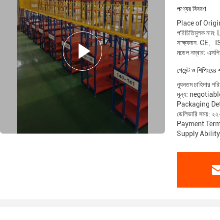
পণ্যের বিবরণ
Place of Orig
পরিচিতিমুলক নাম
সাক্ষ্যদান: CE、
মডেল নম্বার: এস
পেমেন্ট ও শিপিংয়ের 
ন্যূনতম চাহিদার পর
মূল্য: negotiabl
Packaging Det
ডেলিভারি সময়: ২২
Payment Terms
Supply Abilit