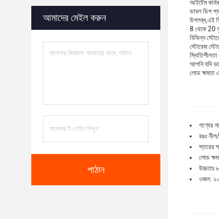
আইটেম কার্যকর
ডাবল ডিপ প্যা
আমাদের মেইল করুন
উপলব্ধ,এই সি
8 থেকে 20 ফু
বিভিন্ন স্টো
স্টোরেজ স্টো
স্থিতিশীলতা 
আপনি যদি ভারী
লোড ক্ষমতা এ
পণ্যের না
রঙঃ নীল/
স্তরের স
লোড ক্ষ
পাঠান
উচ্চতাঃ 
ওজন: ২০