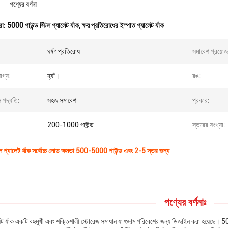
পণ্যের বর্ণনা
রা:
5000 পাউন্ড স্টিল প্যালেট র্যাক
,
ক্ষয় প্রতিরোধের ইস্পাত প্যালেট র্যাক
ঘর্ষণ প্রতিরোধ
সমাবেশ প্রয়োজ
োগ্য:
হ্যাঁ।
রঙ:
 পদ্ধতি:
সহজ সমাবেশ
প্রকার:
200-1000 পাউন্ড
স্তরের সংখ্যা:
স্টিল প্যালেট র্যাক সর্বোচ্চ লোড ক্ষমতা 500-5000 পাউন্ড এবং 2-5 স্তর জন্য
পণ্যের বর্ণনাঃ
েট র্যাক একটি বহুমুখী এবং শক্তিশালী স্টোরেজ সমাধান যা গুদাম পরিবেশের জন্য ডিজাইন করা হয়েছে। 50