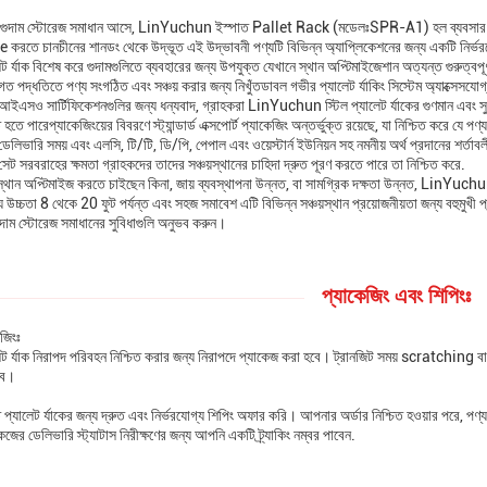
ষ গুদাম স্টোরেজ সমাধান আসে, LinYuchun ইস্পাত Pallet Rack (মডেলঃSPR-A1) হল ব্যবসার জন্য
করতে চানচীনের শানডং থেকে উদ্ভূত এই উদ্ভাবনী পণ্যটি বিভিন্ন অ্যাপ্লিকেশনের জন্য একটি নির্
েট র্যাক বিশেষ করে গুদামগুলিতে ব্যবহারের জন্য উপযুক্ত যেখানে স্থান অপ্টিমাইজেশান অত্যন্ত গুরুত্ব
ত পদ্ধতিতে পণ্য সংগঠিত এবং সঞ্চয় করার জন্য নিখুঁতডাবল গভীর প্যালেট র্যাকিং সিস্টেম অ্যাক্সেসয
ইএসও সার্টিফিকেশনগুলির জন্য ধন্যবাদ, গ্রাহকরা LinYuchun স্টিল প্যালেট র্যাকের গুণমান এবং স
হতে পারেপ্যাকেজিংয়ের বিবরণে স্ট্যান্ডার্ড এক্সপোর্ট প্যাকেজিং অন্তর্ভুক্ত রয়েছে, যা নিশ্চিত করে যে প
েলিভারি সময় এবং এলসি, টি/টি, ডি/পি, পেপাল এবং ওয়েস্টার্ন ইউনিয়ন সহ নমনীয় অর্থ প্রদানের শর্তাব
ট সরবরাহের ক্ষমতা গ্রাহকদের তাদের সঞ্চয়স্থানের চাহিদা দ্রুত পূরণ করতে পারে তা নিশ্চিত করে.
্থান অপ্টিমাইজ করতে চাইছেন কিনা, জায় ব্যবস্থাপনা উন্নত, বা সামগ্রিক দক্ষতা উন্নত, LinYuc
্য উচ্চতা 8 থেকে 20 ফুট পর্যন্ত এবং সহজ সমাবেশ এটি বিভিন্ন সঞ্চয়স্থান প্রয়োজনীয়তা জন্য বহুমু
গুদাম স্টোরেজ সমাধানের সুবিধাগুলি অনুভব করুন।
প্যাকেজিং এবং শিপিংঃ
েজিংঃ
েট র্যাক নিরাপদ পরিবহন নিশ্চিত করার জন্য নিরাপদে প্যাকেজ করা হবে। ট্রানজিট সময় scratching বা 
বে।
প্যালেট র্যাকের জন্য দ্রুত এবং নির্ভরযোগ্য শিপিং অফার করি। আপনার অর্ডার নিশ্চিত হওয়ার পরে, প
জের ডেলিভারি স্ট্যাটাস নিরীক্ষণের জন্য আপনি একটি ট্র্যাকিং নম্বর পাবেন.