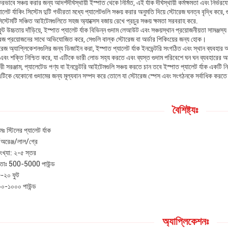
ভাবে সঞ্চয় করার জন্য আদর্শদীর্ঘস্থায়ী ইস্পাত থেকে নির্মিত, এই র্যাক দীর্ঘস্থায়ী কর্মক্ষমতা এবং নির্ভ
লেট র্যাকিং সিস্টেম দুটি গভীরতা মধ্যে প্যালেটগুলি সঞ্চয় করার অনুমতি দিয়ে স্টোরেজ ঘনত্ব বৃদ্ধি কর
স্টেমটি সঞ্চিত আইটেমগুলিতে সহজ অ্যাক্সেস বজায় রেখে প্রচুর সঞ্চয় ক্ষমতা সরবরাহ করে.
ট উচ্চতায় দাঁড়িয়ে, ইস্পাত প্যালেট র্যাক বিভিন্ন গুদাম লেআউট এবং সঞ্চয়স্থান প্রয়োজনীয়তা সা
রেজ প্রয়োজনের সাথে অভিযোজিত করে, সেগুলি বাল্ক স্টোরেজ বা অর্ডার পিকিংয়ের জন্য হোক।
রেজ অ্যাপ্লিকেশনগুলির জন্য ডিজাইন করা, ইস্পাত প্যালেট র্যাক ইনভেন্টরি সংগঠিত এবং স্থান ব্যবহার
এবং শক্তি নিশ্চিত করে, যা এটিকে ভারী লোড সহ্য করতে এবং ব্যস্ত গুদাম পরিবেশে ঘন ঘন ব্যবহারের অ
 সরঞ্জাম, প্যালেটেড পণ্য বা ইনভেন্টরি আইটেমগুলি সঞ্চয় করতে চান তবে ইস্পাত প্যালেট র্যাক একটি নির
টিকে যেকোনো গুদামের জন্য মূল্যবান সম্পদ করে তোলে যা স্টোরেজ স্পেস এবং সংগঠনকে সর্বাধিক করতে 
বৈশিষ্ট্যঃ
মঃ স্টিলের প্যালেট র্যাক
অরেঞ্জ/লাল/গ্রে
ংখ্যা: ২-৫ স্তর
মতাঃ 500-5000 পাউন্ড
৮-২০ ফুট
০-১০০০ পাউন্ড
অ্যাপ্লিকেশনঃ