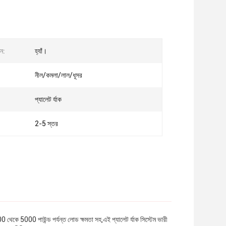
ন:
হ্যাঁ।
নীল/কমলা/লাল/ধূসর
প্যালেট র্যাক
2-5 স্তর
0 থেকে 5000 পাউন্ড পর্যন্ত লোড ক্ষমতা সহ,এই প্যালেট র্যাক সিস্টেম ভারী