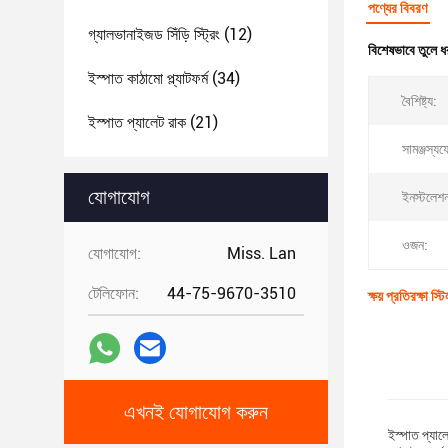
পণ্যের বিবরণ
গ্যালভানাইজড সিঁড়ি স্ট্রিং
(12)
বিশেষভাবে তুলে ধ
ইস্পাত কাঠামো প্ল্যাটফর্ম
(34)
বৈশিষ্ট্য:
ইস্পাত প্যালেট রাক
(21)
সামঞ্জস্যয
যোগাযোগ
ইনস্টলেশন
ওজন:
যোগাযোগ:
Miss. Lan
টেলিফোন:
44-75-9670-3510
ক্ষয় প্রতিরক্ষা 
এখনই যোগাযোগ করুন
ইস্পাত প্যাল