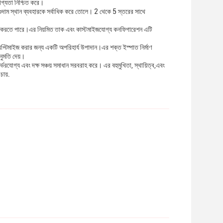
রযোগ্যতা নিশ্চিত করে।
ে, গুদাম স্থান ব্যবহারকে সর্বাধিক করে তোলে। 2 থেকে 5 স্তরের সাথে
মঞ্জস্য করতে পারে।এর নিয়মিত তাক এবং কাস্টমাইজযোগ্য কনফিগারেশন এটি
 অপ্টিমাইজ করার জন্য একটি অপরিহার্য উপাদান।এর শক্ত ইস্পাত নির্মাণ
নুমতি দেয়।
্ভরযোগ্য এবং দক্ষ সঞ্চয় সমাধান সরবরাহ করে। এর বহুমুখিতা, স্থায়িত্ব,এবং
চায়.