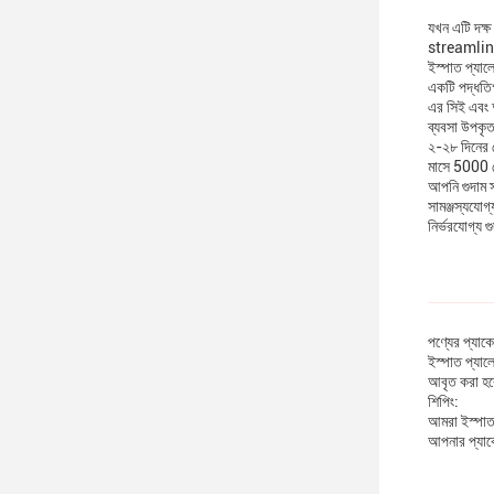
যখন এটি দক্
streamline 
ইস্পাত প্যাল
একটি পদ্ধতিগ
এর সিই এবং আ
ব্যবসা উপকৃত 
২-২৮ দিনের ড
মাসে 5000 সে
আপনি গুদাম স
সামঞ্জস্যযোগ
নির্ভরযোগ্য 
পণ্যের প্যাক
ইস্পাত প্যাল
আবৃত করা হ
শিপিং:
আমরা ইস্পাত 
আপনার প্যাকে