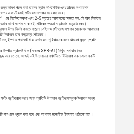
 আদর্শ পছন্দ যারা তাদের স্থান অপ্টিমাইজ এবং তাদের অপারেশন
ভরযোগ্য এবং টেকসই স্টোরেজ সমাধান সরবরাহ করে।
পূর্ণ। এর নিয়মিত নকশা এবং 2-5 স্তরের আবাসনের ক্ষমতা সহ,এই র্যাক সিস্টেম
োগ্যতার সাথে আপস না করেই স্টোরেজ ক্ষমতা বাড়ানোর অনুমতি দেয়।
ুরক্ষার উপর নির্ভর করতে পারেন।এই দক্ষ স্টোরেজ সমাধান থেকে সব আকারের
ণ্যটি নিরাপদে তার গন্তব্যে পৌঁছেছে।
লী সহ, ইস্পাত প্যালেট র্যাক অর্জন করা সুবিধাজনক এবং ঝামেলা মুক্ত।প্রতি
hun ইস্পাত প্যালেট র্যাক (মডেলঃ SPR-A1) নিখুঁত সমাধান।এর
খী পছন্দ করে তোলে. আজই এই উচ্চমানের পণ্যটিতে বিনিয়োগ করুন এবং একটি
ক্ষতি প্রতিরোধ করার জন্য প্রতিটি উপাদান প্রতিরক্ষামূলক উপাদান মধ্যে
ণ্যটি সাবধানে প্যাক করা হবে এবং আপনার মনোনীত ঠিকানায় পাঠানো হবে।