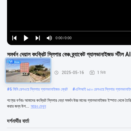
Loaded
:
0%
0:00
/
0:00
Play
Play
Play
Mute
Current
Duration
next
next
সমর্থন দেয়াল কংক্রিট স্লিপার বেঞ্চ ব্র্যাকেট গ্যালভানাইজড স্টীল A
Time
কংক্রিট স্লিপার বেড়া ক্রেট
2025-05-16
1 ভিউ
#
6 মিমি রেলওয়ে স্লিপার গ্যালভানাইজড ক্রেট
#
এপিআই ৬৫০ রেলওয়ে স্লিপার গ্যালভানাইজড
পণ্যের বর্ণনাঃ আমাদের কংক্রিট স্লিপার বেড়া সমর্থন উচ্চ মানের গ্যালভানাইজড ইস্পাত থেকে তৈরি 
করার জন্য উপ...
আরও দেখুন
দর্শনার্থীর বার্তা