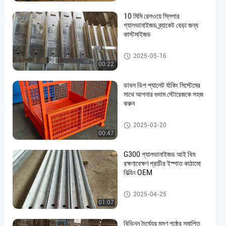
10 মিমি রেলওয়ে স্লিপার
গ্যালভানাইজড ব্র্যাকেট বেড়া জন্য
কাস্টমাইজড
কংক্রিট স্লিপার বেড়া ক্রেট
2025-05-16
00:22
en
ডাবল ডিপ প্যালেট র্যাকিং সিস্টেমের
সাথে আপনার গুদাম স্টোরেজকে সহজ
করুন
ইস্পাত প্যালেট রাক
2025-03-20
00:47
G300 গ্যালভানাইজড আই বিম
রক্ষণাবেক্ষণ প্রাচীর ইস্পাত কাঠামো
বিল্ডিং OEM
গ্যালভানাইজড আই বিম রিটেইনার ওয়াল
2025-04-25
01:07
বিভিন্ন দৈর্ঘ্যের মসৃণ পৃষ্ঠের সমাপ্তি