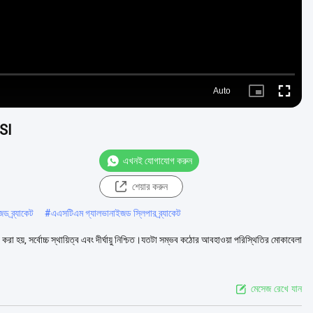
Auto
Picture-
Fullscre
in-
Picture
ISI
এখনই যোগাযোগ করুন
শেয়ার করুন
 ব্র্যাকেট
#
এএসটিএম গ্যালভানাইজড স্লিপার ব্র্যাকেট
করা হয়, সর্বোচ্চ স্থায়িত্ব এবং দীর্ঘায়ু নিশ্চিত।যতটা সম্ভব কঠোর আবহাওয়া পরিস্থিতির মোকাবেলা
মেসেজ রেখে যান