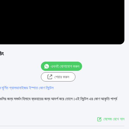
িং
এখনই যোগাযোগ করুন
শেয়ার করুন
 ঘূর্ণিত গ্যালভানাইজড ইস্পাত কোণ লিন্টেল
েলগুলির জন্য সমর্থন হিসাবে ব্যবহারের জন্য আদর্শ করে তোলে।এই লিন্টেল এর কোণ আকৃতি পার্শ্ব
মেসেজ রেখে যান