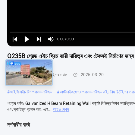
Loaded
:
0%
0:00
/
0:00
Play
Play
Play
Mute
Current
Duration
next
next
Q235B গ্রেড এইচ গ্রিম ভারী দায়িত্ব এবং টেকসই নির্মাণের জন্
Time
গ্যালভানাইজড এইচ বিম রিটেইনার ওয়াল
2025-03-20
#
আইসি এইচ বিম গ্যালভানাইজড
#
কাস্টমাইজযোগ্য গ্যালভানাইজড এইচ বিম রিটেইনার ওয়া
পণ্যের বর্ণনাঃ Galvanized H Beam Retaining Wall পণ্যটি বিভিন্ন নির্মাণ অ্যাপ্লিকেশনের
এবং স্থায়িত্ব প্রদান করে. এই...
আরও দেখুন
দর্শনার্থীর বার্তা