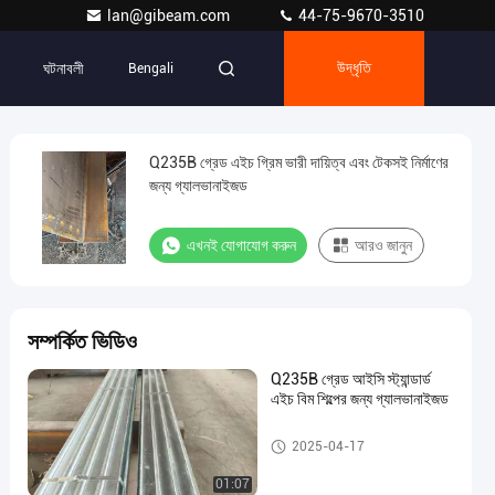
lan@gibeam.com
44-75-9670-3510
ঘটনাবলী
Bengali
উদ্ধৃতি
Q235B গ্রেড এইচ গ্রিম ভারী দায়িত্ব এবং টেকসই নির্মাণের
জন্য গ্যালভানাইজড
এখনই যোগাযোগ করুন
আরও জানুন
সম্পর্কিত ভিডিও
Q235B গ্রেড আইসি স্ট্যান্ডার্ড
এইচ বিম শিল্পের জন্য গ্যালভানাইজড
গ্যালভানাইজড এইচ বিম রিটেইনার ওয়াল
2025-04-17
01:07