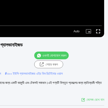
Auto
Picture-
Fullscre
in-
Picture
য গ্যালভানাইজড
এখনই যোগাযোগ করুন
শেয়ার করুন
ল
#
৩০০ ইউসি গ্যালভানাইজড এইচ বিম রিটেইনার ওয়াল
 জন্য একটি বহুমুখী এবং টেকসই সমাধান।এই পণ্যটি বিস্তৃত প্রকল্পের জন্য ব্যতিক্রমী শক্তি
মেসেজ রেখে যান