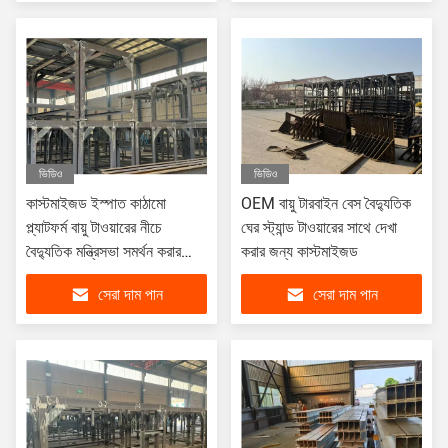
ভিডিও
ভিডিও
কাস্টমাইজড ইস্পাত কাঠামো
OEM বায়ু টারবাইন বেস বৈদ্যুতিক
প্ল্যাটফর্ম বায়ু টাওয়ারের নীচে
ঘের স্ট্যান্ড টাওয়ারের সাথে দেখা
বৈদ্যুতিক মন্ত্রিসভা সমর্থন করার
করার জন্য কাস্টমাইজড
জন্য গরম ডুব galvanized
সেরা দাম পান
সেরা দাম পান