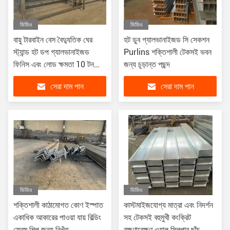
ভিডিও
ভিডিও
বায়ু টারবাইন বেস বৈদ্যুতিক ঘের
হট ডুব গ্যালভানাইজড সি সেকশন
স্ট্যান্ড হট ডপ গ্যালভানাইজড
Purlins শক্তিশালী টেকসই ভবন
ফিনিস এবং লোড ক্ষমতা 10 টন
জন্য চূড়ান্ত পছন্দ
পর্যন্ত
সেরা দাম পান
সেরা দাম পান
ভিডিও
ভিডিও
শক্তিশালী কাঠামোগত কোণ ইস্পাত
কাস্টমাইজযোগ্য মাত্রা এবং নিদর্শন
একাধিক আকারের পাওয়া যায় বিল্ডিং
সহ টেকসই বহুমুখী কংক্রিট
ফ্রেম শিল্প জন্য নিখুঁত
রক্ষণাবেক্ষণ ওয়াল স্লিপার ছাঁচ