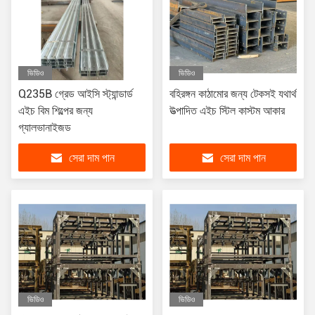
ভিডিও
ভিডিও
Q235B গ্রেড আইসি স্ট্যান্ডার্ড
বহিরঙ্গন কাঠামোর জন্য টেকসই যথার্থ
এইচ বিম শিল্পের জন্য
উত্পাদিত এইচ স্টিল কাস্টম আকার
গ্যালভানাইজড
সেরা দাম পান
সেরা দাম পান
ভিডিও
ভিডিও