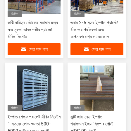
ভিডিও
ভিডিও
ভারী দায়িত্ব স্টোরেজ সমাধান জন্য
গুদাম 2-5 স্তর ইস্পাত প্যালেট
ক্ষয় সুরক্ষা ডাবল গভীর প্যালেট
র্যাক ক্ষয় প্রতিরক্ষা এবং
র্যাকিং সিস্টেম
অপসারণযোগ্য তারের জাল
Decking ইস্পাত তাক ট্রে সঙ্গে
সেরা দাম পান
সেরা দাম পান
ভিডিও
ভিডিও
ইস্পাত শেল্ফ প্যালেট র্যাকিং সিস্টেম
এন্টি জারা বেড়া ইস্পাত
1 স্তরের লোড ক্ষমতা 500-
গ্যালভানাইজড স্লিপার পোস্ট
5000 পাউন্ডের জন্য বহুমুখী
HDG 90 ডিগ্রী