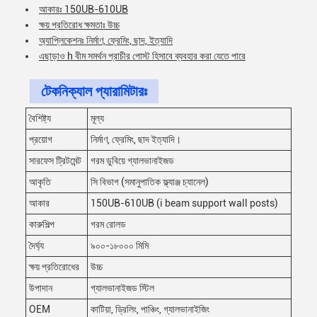
আকারঃ 150UB-610UB
ক্ষয় প্রতিরোধ ক্ষমতাঃ উচ্চ
অ্যাপ্লিকেশনঃ নির্মাণ, ফ্রেমিং, ছাদ, ইত্যাদি
এছাড়াও h বীম সমর্থন প্রাচীর পোস্ট হিসাবে ব্যবহার করা যেতে পারে
টেকনিক্যাল প্যারামিটারঃ
বৈশিষ্ট্য
মূল্য
প্রয়োগ
নির্মাণ, ফ্রেমিং, ছাদ ইত্যাদি।
সারফেস ট্রিটমেন্ট
গরম ডুবিয়ে গ্যালভানাইজড
আকৃতি
সি বিভাগ (সমানুপাতিক ফ্ল্যাঞ্জ চ্যানেল)
আকার
150UB-610UB (i beam support wall posts)
কারুশিল্প
গরম রোলড
দৈর্ঘ্য
৯০০-১৮০০০ মিমি
ক্ষয় প্রতিরোধের
উচ্চ
উপাদান
গ্যালভানাইজড স্টিল
OEM
কাটিয়া, ড্রিলিং, পাঞ্চিং, গ্যালভানাইজিং