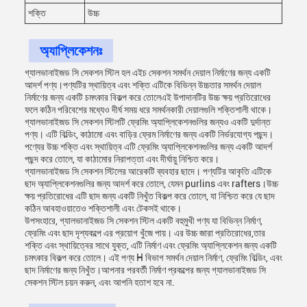
শক্তি
উচ্চ
অ্যাপ্লিকেশনঃ
গ্যালভানাইজড সি সেকশন স্টিল হল এইচ সেকশন সমর্থন দেয়াল নির্মাণের জন্য একটি
আদর্শ পণ্য।পণ্যটির স্থায়িত্ব এবং শক্তি এটিকে বিভিন্ন উচ্চতার সমর্থন দেয়াল
নির্মাণের জন্য একটি চমৎকার বিকল্প করে তোলেএই উপাদানটির উচ্চ ক্ষয় প্রতিরোধের
ফলে কঠিন পরিবেশের মধ্যেও দীর্ঘ সময় ধরে সমর্থনকারী দেয়ালগুলি শক্তিশালী থাকে।
গ্যালভানাইজড সি সেকশন স্টিলটি ফ্রেমিং অ্যাপ্লিকেশনগুলির জন্যও একটি দুর্দান্ত
পণ্য। এটি বিল্ডিং, কাঠামো এবং বাড়ির ফ্রেম নির্মাণের জন্য একটি নির্ভরযোগ্য পছন্দ।
পণ্যের উচ্চ শক্তি এবং স্থায়িত্ব এটি ফ্রেমিং অ্যাপ্লিকেশনগুলির জন্য একটি আদর্শ
পছন্দ করে তোলে, যা কাঠামোর নিরাপত্তা এবং দীর্ঘায়ু নিশ্চিত করে।
গ্যালভানাইজড সি সেকশন স্টিলের আরেকটি ব্যবহার ছাদে। পণ্যটির আকৃতি এটিকে
ছাদ অ্যাপ্লিকেশনগুলির জন্য আদর্শ করে তোলে, যেমন purlins এবং rafters।উচ্চ
ক্ষয় প্রতিরোধের এটি ছাদ জন্য একটি নিখুঁত বিকল্প করে তোলে, যা নিশ্চিত করে যে ছাদ
কঠিন আবহাওয়াতেও শক্তিশালী এবং টেকসই থাকে।
উপসংহারে, গ্যালভানাইজড সি সেকশন স্টিল একটি বহুমুখী পণ্য যা বিভিন্ন নির্মাণ,
ফ্রেমিং এবং ছাদ দৃশ্যকল্পে এর প্রয়োগ খুঁজে পায়। এর উচ্চ জারা প্রতিরোধের,তার
শক্তি এবং স্থায়িত্বের সাথে যুক্ত, এটি নির্মাণ এবং ফ্রেমিং অ্যাপ্লিকেশন জন্য একটি
চমৎকার বিকল্প করে তোলে। এই পণ্য H বিভাগ সমর্থন দেয়াল নির্মাণ, ফ্রেমিং বিল্ডিং, এবং
ছাদ নির্মাণের জন্য নিখুঁত।আপনার পরবর্তী নির্মাণ প্রকল্পের জন্য গ্যালভানাইজড সি
সেকশন স্টিল চয়ন করুন, এবং আপনি হতাশ হবে না.