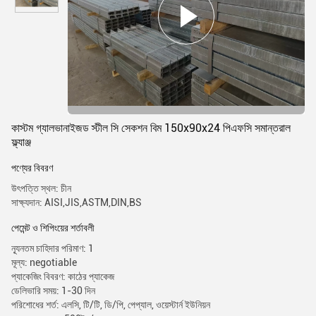
কাস্টম গ্যালভানাইজড স্টীল সি সেকশন বিম 150x90x24 পিএফসি সমান্তরাল
ফ্ল্যাঞ্জ
পণ্যের বিবরণ
উৎপত্তি স্থল: চীন
সাক্ষ্যদান: AISI,JIS,ASTM,DIN,BS
পেমেন্ট ও শিপিংয়ের শর্তাবলী
ন্যূনতম চাহিদার পরিমাণ: 1
মূল্য: negotiable
প্যাকেজিং বিবরণ: কাঠের প্যাকেজ
ডেলিভারি সময়: 1-30 দিন
পরিশোধের শর্ত: এলসি, টি/টি, ডি/পি, পেপ্যাল, ওয়েস্টার্ন ইউনিয়ন