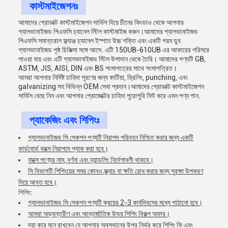
কাস্টমাইজেশনঃ
আমাদের প্রোডাক্ট কাস্টমাইজেশন সার্ভিস দিয়ে চীনের কিংডাও থেকে আপনার
গ্যালভানাইজড পিএফসি চ্যানেল স্টিল কাস্টমাইজ করুন।আমাদের গ্যালভানাইজড
পিএফসি সমান্তরাল ফ্ল্যাঞ্জ চ্যানেল ইস্পাত উচ্চ শক্তি এবং একটি গরম ডুব
গ্যালভানাইজড পৃষ্ঠ চিকিত্সা সঙ্গে আসে. এটি 150UB-610UB এর আকারের পরিসরে
পাওয়া যায় এবং এটি গ্যালভানাইজড স্টিল উপাদান থেকে তৈরি। আমাদের পণ্যটি GB,
ASTM, JIS, AISI, DIN এবং BS শংসাপত্রের সাথে শংসাপত্রিত।
আমরা আপনার নির্দিষ্ট চাহিদা পূরণের জন্য কাটিয়া, ড্রিলিং, punching, এবং
galvanizing সহ বিভিন্ন OEM সেবা প্রদান।আমাদের প্রোডাক্ট কাস্টমাইজেশন
সার্ভিস বেছে নিন এবং আপনার প্রোজেক্টের চাহিদা পুরোপুরি ফিট করে এমন পণ্য পান.
প্যাকেজিং এবং শিপিংঃ
গ্যালভানাইজড সি সেকশন পণ্যটি নিরাপদ পরিবহন নিশ্চিত করার জন্য একটি
কার্ডবোর্ড বাক্সে নিরাপদে প্যাক করা হবে।
বাক্সে পণ্যের নাম, বর্ণনা এবং হ্যান্ডলিং নির্দেশাবলী থাকবে।
সি বিভাগটি শিপিংয়ের সময় কোনও স্ক্র্যাচ বা ক্ষতি রোধ করার জন্য সুরক্ষা উপকরণ
দিয়ে আবৃত হবে।
শিপিং:
গ্যালভানাইজড সি সেকশন পণ্যটি ক্রয়ের 2-3 কার্যদিবসের মধ্যে পাঠানো হবে।
আমরা অভ্যন্তরীণ এবং আন্তর্জাতিক উভয় শিপিং বিকল্প অফার।
দয়া করে মনে রাখবেন যে আপনার অবস্থানের উপর নির্ভর করে শিপিং ফি এবং