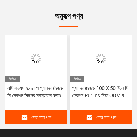
অনুরূপ পণ্য
ভিডিও
ভিডিও
এসিআরএস হট ডাম্প গ্যালভানাইজড
গ্যালভানাইজড 100 X 50 স্টিল সি
সি সেকশন স্টিলের সমান্তরাল ফ্ল্যাঞ্জ
সেকশন Purlins স্টিল ODM যথার্থ
বিম
কারিগরি প্রোফাইল
সেরা দাম পান
সেরা দাম পান