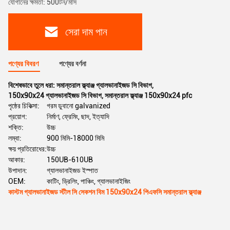
যোগানের ক্ষমতা: 500টন/মাস
সেরা দাম পান
পণ্যের বিবরণ
পণ্যের বর্ণনা
বিশেষভাবে তুলে ধরা:
সমান্তরাল ফ্ল্যাঞ্জ গ্যালভানাইজড সি বিভাগ
,
150x90x24 গ্যালভানাইজড সি বিভাগ
,
সমান্তরাল ফ্ল্যাঞ্জ 150x90x24 pfc
পৃষ্ঠের চিকিত্সা:
গরম ডুবানো galvanized
প্রয়োগ:
নির্মাণ, ফ্রেমিং, ছাদ, ইত্যাদি
শক্তি:
উচ্চ
লম্বা:
900 মিমি-18000 মিমি
ক্ষয় প্রতিরোধের:
উচ্চ
আকার:
150UB-610UB
উপাদান:
গ্যালভানাইজড ইস্পাত
OEM:
কাটিং, ড্রিলিং, পাঞ্চিং, গ্যালভানাইজিং
কাস্টম গ্যালভানাইজড স্টীল সি সেকশন বিম 150x90x24 পিএফসি সমান্তরাল ফ্ল্যাঞ্জ