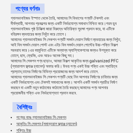
পণ্যের বর্ণনাঃ
গ্যালভানাইজড ইস্পাত থেকে তৈরি, আমাদের সি বিভাগের পণ্যটি টেকসই এবং
দীর্ঘস্থায়ী, আপনার প্রকল্পের জন্য একটি নির্ভরযোগ্য সমাধান নিশ্চিত করে।গরম ডুব
গ্যালভানাইজড পৃষ্ঠ চিকিত্সা জারা বিরুদ্ধে অতিরিক্ত সুরক্ষা প্রদান করে, যা এটিকে
বহিরঙ্গন ব্যবহারের জন্য নিখুঁত করে তোলে।
আমাদের গ্যালভানাইজড সি সেকশন পণ্যটি সমর্থন দেয়াল নির্মাণে ব্যবহারের জন্য নিখুঁত,
আই বিম সমর্থন দেয়াল পোস্ট এবং এইচ বিম সমর্থন দেয়াল পোস্টের উচ্চ-শক্তি বিকল্প
সরবরাহ করে।এর বহুমুখিতা এটিকে অন্যান্য অ্যাপ্লিকেশনের জন্যও উপযুক্ত করে
তোলে, ছাদ, ফ্রেমিং, এবং আরও অনেক কিছু সহ।
আমাদের সি সেকশন পণ্য ছাড়াও, আমরা বিকল্প আকৃতির জন্য galvanized PFC
(প্যারালাল ফ্ল্যাঞ্জ চ্যানেল) অফার করি। উভয় পণ্য একই উচ্চ শক্তি এবং স্থায়িত্ব
প্রস্তাব,তাদের নির্মাণের বিভিন্ন প্রয়োজনের জন্য আদর্শ করে তোলে.
আমাদের গ্যালভানাইজড সি সেকশন পণ্যটি বেছে নিন আপনার নির্মাণের চাহিদার জন্য
একটি নির্ভরযোগ্য এবং টেকসই সমাধানের জন্য। আপনি একটি সমর্থন প্রাচীর নির্মাণ
করছেন বা একটি নতুন কাঠামোর কাঠামো তৈরি করছেন,আমাদের পণ্য আপনার
প্রয়োজনীয় শক্তি এবং নির্ভরযোগ্যতা প্রদান করবে.
বৈশিষ্ট্যঃ
পণ্যের নামঃ গ্যালভানাইজড সি সেকশন
আকৃতিঃ সি সেকশন (সমান্তরাল ফ্ল্যাঞ্জ চ্যানেল)
শক্তিঃ উচ্চ