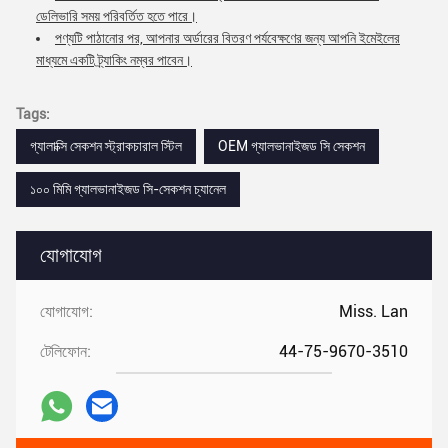
ডেলিভারি সময় পরিবর্তিত হতে পারে।
পণ্যটি পাঠানোর পর, আপনার অর্ডারের বিতরণ পর্যবেক্ষণের জন্য আপনি ইমেইলের
মাধ্যমে একটি ট্র্যাকিং নম্বর পাবেন।
Tags:
গ্যালাক্সি সেকশন স্ট্রাকচারাল স্টিল
OEM গ্যালভানাইজড সি সেকশন
১০০ মিমি গ্যালভানাইজড সি-সেকশন চ্যানেল
যোগাযোগ
যোগাযোগ:
Miss. Lan
টেলিফোন:
44-75-9670-3510