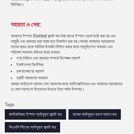
ইউনিয়ন।
সহায়তা ও সেবা:
আমাদের ইস্পাত Slotted ফ্ল্যাট বার উচ্চ মানের ইস্পাত থেকে তৈরি করা হয় এবং
বহুমুখী এবং ব্যবহার করা সহজ হতে ডিজাইন করা হয়।আমরা আমাদের গ্রাহকদের
তাদের ক্রয় থেকে সর্বাধিক উপার্জন নিশ্চিত করার জন্য প্রযুক্তিগত সহায়তা এবং
পরিষেবা সরবরাহ করিএর মধ্যে রয়েছেঃ
পণ্য নির্বাচন এবং ব্যবহার সম্পর্কে বিশেষজ্ঞ পরামর্শ
ইনস্টলেশন নির্দেশিকা
রক্ষণাবেক্ষণের পরামর্শ
ত্রুটি সমাধানের সহায়তা
আমরা সর্বোত্তম গ্রাহক সেবা প্রদানের জন্য প্রতিশ্রুতিবদ্ধ এবং আমাদের গ্রাহকদের
যে কোন প্রশ্ন বা উদ্বেগের উত্তর দিতে সর্বদা উপলব্ধ।
Tags:
কাস্টমাইজড ইস্পাত স্লটযুক্ত ফ্ল্যাট বার
হালকা স্লটযুক্ত ধাতব সমতল বার
সিএনসি স্টিলের স্লটযুক্ত ফ্ল্যাট বার