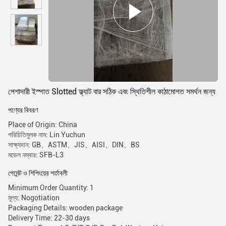
পেশাদারী ইস্পাত Slotted ফ্ল্যাট বার সঠিক এবং স্থিতিশীল কাঠামোগত সমর্থন জন্য
পণ্যের বিবরণ
Place of Origin: China
পরিচিতিমুলক নাম: Lin Yuchun
সাক্ষ্যদান: GB、ASTM、JIS、AISI、DIN、BS
মডেল নম্বার: SFB-L3
পেমেন্ট ও শিপিংয়ের শর্তাবলী
Minimum Order Quantity: 1
মূল্য: Nogotiation
Packaging Details: wooden package
Delivery Time: 22-30 days