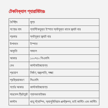
টেকনিক্যাল প্যারামিটারঃ
বৈশিষ্ট্য
মূল্য
পণ্যের নাম
প্লাস্টিকযুক্ত ইস্পাত স্লটযুক্ত ধাতব ফ্ল্যাট বার
প্রকার
স্লটযুক্ত ফ্ল্যাট বার
উপাদান
ইস্পাত
আকৃতি
সমতল
আকার
১০০*৫০ পিএফসি
বেধ
কাস্টমাইজযোগ্য
প্রয়োগ
নির্মাণ, যন্ত্রপাতি, সজ্জা
প্রক্রিয়াকরণ
সিএনসি
গর্তের আকার
কাস্টমাইজযোগ্য
সারফেস ট্রিটমেন্ট
গ্যালভানাইজড
কাস্টম
ধাতু স্ট্যাম্পিং, অ্যালুমিনিয়াম এক্সট্রুশন, ডাই কাস্টিং এবং কাস্টিং