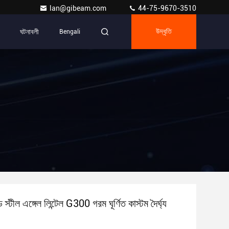
lan@gibeam.com
44-75-9670-3510
ঘটনাবলী
Bengali
উদ্ধৃতি
স্টীল এঙ্গেল লিন্টেল G300 গরম ঘূর্ণিত কাস্টম দৈর্ঘ্য