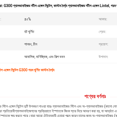
রা:
G300 গ্যালভানাইজড স্টীল এঙ্গেল লিন্টেল
,
কাস্টম দৈর্ঘ্য গ্যালভানাইজড স্টীল এঙ্গেল Lintel
,
গরম ঘ
:
±৫%
আকার:
হট ঘূর্ণিত
গ্রেড:
শানডং, চীন
প্রয়োগ:
আবাসিক, বাণিজ্যিক, এবং শিল্প ভবন
উপাদান:
 এঙ্গেল লিন্টেল G300 গরম ঘূর্ণিত কাস্টম দৈর্ঘ্য
পণ্যের বর্ণনাঃ
 স্টিল এঙ্গেল লিন্টেল দুটি উপকরণ পাওয়া যায়ঃ গ্যালভানাইজড স্টিল এবং অ-গ্যালভানাইজড (কালো লো
চা প্রতিরোধীগ্যালভানাইজেশনের প্রক্রিয়াতে ইস্পাতকে জিংক স্তর দিয়ে আবরণ করা হয়, যা আর্দ্রতা এব
স্পাতকে ক্ষয় করতে পারে।যারা আরো ঐতিহ্যবাহী চেহারা পছন্দ করেন তাদের জন্য অ-গ্যালভানাইজড (কাল