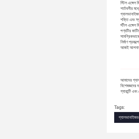
স্টিল এঙ্গেল
শর্তাবলীর মধ
গ্যালভানাইজড
শক্তি এবং স্
স্টীল এঙ্গে
পণ্যটির কাটিয
সামগ্রিকভাবে
নির্মাণ প্রকল
আজই আপনার গা
আমাদের গ্যাল
বিশেষজ্ঞদের 
গ্যারান্টি এ
Tags:
গ্যালভানাইজড 