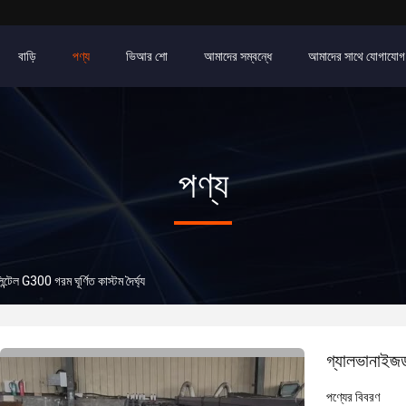
বাড়ি
পণ্য
ভিআর শো
আমাদের সম্বন্ধে
আমাদের সাথে যোগাযোগ
পণ্য
ন্টেল G300 গরম ঘূর্ণিত কাস্টম দৈর্ঘ্য
গ্যালভানাইজড 
পণ্যের বিবরণ