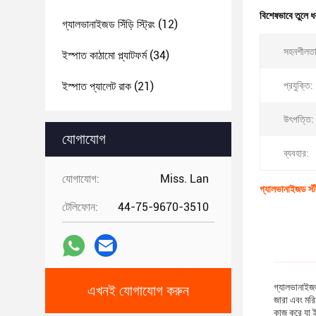
বিশেষভাবে তুলে ধ
গ্যালভানাইজড সিঁড়ি স্ট্রিং
(12)
সহনশীলতা
ইস্পাত কাঠামো প্ল্যাটফর্ম
(34)
ইস্পাত প্যালেট রাক
(21)
প্রযুক্তি:
উৎপত্তি:
যোগাযোগ
ব্যবহার:
যোগাযোগ:
Miss. Lan
গ্যালভানাইজড স্টীল
টেলিফোন:
44-75-9670-3510
গ্যালভানাইজড
এখনই যোগাযোগ করুন
জারা এবং মরি
কাজ করে যা ই