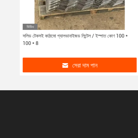
ভিডিও
এবং
সলিড টেকসই কাঠামো গ্যালভানাইজড লিন্টেল / ইস্পাত কোণ 100 *
100 * 8
সেরা দাম পান