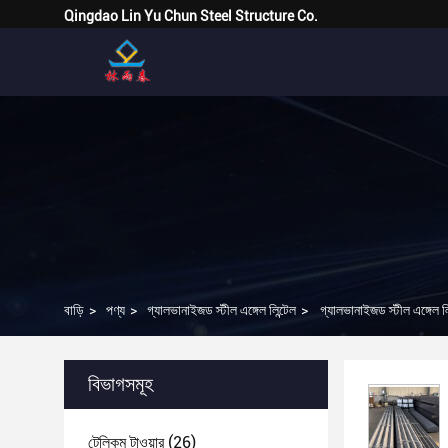
Qingdao Lin Yu Chun Steel Structure Co.
বাড়ি
>
পণ্য
>
গ্যালভানাইজড স্টীল এঙ্গেল লিন্টেল
>
গ্যালভানাইজড স্টীল এঙ্গেল লি
বিভাগসমূহ
টেলিকম টাওয়ার
(26)