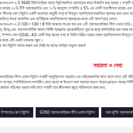
 জিএসএএল-এ 3 3600 মিমি দৈর্ঘ্যের গহ্বর লিন্টেলগুলিতে ব্যবহারের জন্য ডিজাইন করা হয়েছে। পণ্যট
্যে রয়েছে ৩০% টিটি অ্যানড্রাইভ এবং ৭০% ব্যালেন্স।পণ্যটির ± 5% এর একটি সহনশীলতা রয়েছে এবং সর্ব
 স্টিলের কোণ লিন্টেল একটি অত্যন্ত বহুমুখী পণ্য যা বিস্তৃত অ্যাপ্লিকেশনগুলিতে ব্যবহার করা যেতে প
থায়িত্ব উভয় আবাসিক এবং বাণিজ্যিক অ্যাপ্লিকেশন ব্যবহারের জন্য এটি আদর্শ করে তোলে.
ল জিএসএএল-এ 3 100 * 100 * 8 মিমি আকারে পাওয়া যায় এবং এটি গ্যালভানাইজড স্টিল থেকে তৈরি
়া, ছিদ্র,এবং গ্যালভানাইজিং ক্ষমতা নির্দিষ্ট প্রকল্পের প্রয়োজনীয়তা পূরণের জন্য কাস্টমাইজ করা সহজ 
, ইস্পাত কোণ GSAL-A3 একটি উচ্চ মানের পণ্য যা সিভিল বিল্ডিং দরজা ফ্রেম অ্যাপ্লিকেশন বিস্তৃত
্পের জন্য এটি একটি চমৎকার পছন্দ।
ল লিন্টেল অর্ডার করুন এবং নির্মাণের মানের পার্থক্য অনুভব করুন!
সহায়তা ও সেবা:
ভানাইজড স্টিল এঙ্গেল লিন্টেল পণ্যটি প্রযুক্তিগত সহায়তা এবং পরিষেবাগুলির সাথে আসে যাতে এটি সঠ
দল পণ্যের স্পেসিফিকেশন সম্পর্কিত কোন প্রশ্ন বা উদ্বেগ সঙ্গে সাহায্য করতে পারেনএছাড়াও আমরা নির্দ
বং মেরামত পরিষেবা প্রদান করি যাতে পণ্যটি তার জীবনকাল জুড়ে সঠিকভাবে কাজ করে.
ইস্পাতের কোণ লিন্টেল
G350 গ্যালভানাইজড স্টীল এঙ্গেল লিন্টেল
গরম ঘূর্ণিত গ্যালভা