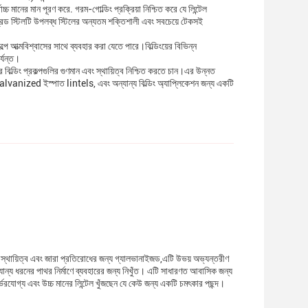
চ্চ মানের মান পূরণ করে. গরম-গোল্ডিং প্রক্রিয়া নিশ্চিত করে যে লিন্টেল
েড স্টিলটি উপলব্ধ স্টিলের অন্যতম শক্তিশালী এবং সবচেয়ে টেকসই
ে আত্মবিশ্বাসের সাথে ব্যবহার করা যেতে পারে।বিল্ডিংয়ের বিভিন্ন
র্যন্ত।
র বিল্ডিং প্রকল্পগুলির গুণমান এবং স্থায়িত্ব নিশ্চিত করতে চান।এর উন্নত
alvanized ইস্পাত lintels, এবং অন্যান্য বিল্ডিং অ্যাপ্লিকেশন জন্য একটি
্ত স্থায়িত্ব এবং জারা প্রতিরোধের জন্য গ্যালভানাইজড,এটি উভয় অভ্যন্তরীণ
ন্য ধরনের পাথর নির্মাণে ব্যবহারের জন্য নিখুঁত। এটি সাধারণত আবাসিক জন্য
র্ভরযোগ্য এবং উচ্চ মানের লিন্টেল খুঁজছেন যে কেউ জন্য একটি চমৎকার পছন্দ।