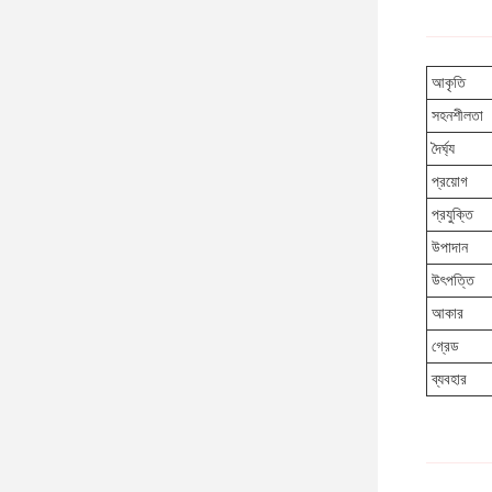
আকৃতি
সহনশীলতা
দৈর্ঘ্য
প্রয়োগ
প্রযুক্তি
উপাদান
উৎপত্তি
আকার
গ্রেড
ব্যবহার