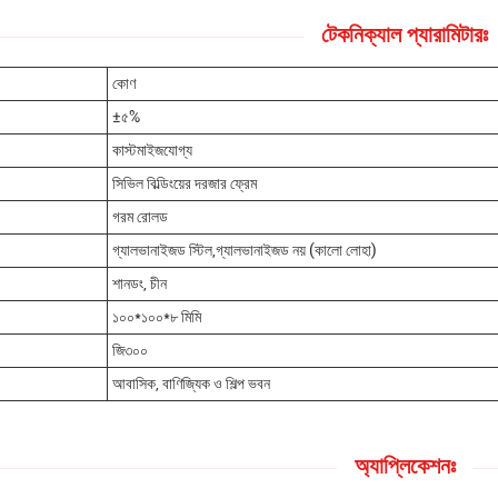
টেকনিক্যাল প্যারামিটারঃ
কোণ
±৫%
কাস্টমাইজযোগ্য
সিভিল বিল্ডিংয়ের দরজার ফ্রেম
গরম রোলড
গ্যালভানাইজড স্টিল,গ্যালভানাইজড নয় (কালো লোহা)
শানডং, চীন
১০০*১০০*৮ মিমি
জি৩০০
আবাসিক, বাণিজ্যিক ও শিল্প ভবন
অ্যাপ্লিকেশনঃ