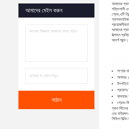
আমাদের গ্যালভ
শক্তিশালী এব
আমাদের মেইল করুন
গ্রেড,এটি লিন
গ্যালভানাইজড
প্রয়োজনীয়ত
আমাদের গ্যালভ
উত্পাদন প্রক
আদর্শ পছন্দ।
পণ্যের না
আকারঃ ১
উৎপত্তি:
প্রয়োগঃ 
ব্যবহারঃ
পাঠান
গ্রেডঃ 
গ্যাল স্টিলে
এবং বহিরঙ্গন
সিভিল বিল্ডি