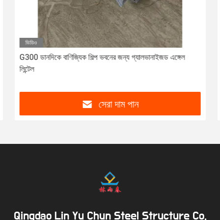
ভিডিও
G300 ডানদিকে বাণিজ্যিক শিল্প ভবনের জন্য গ্যালভানাইজড এঙ্গেল
লিন্টেল
সেরা দাম পান
Qingdao Lin Yu Chun Steel Structure Co.