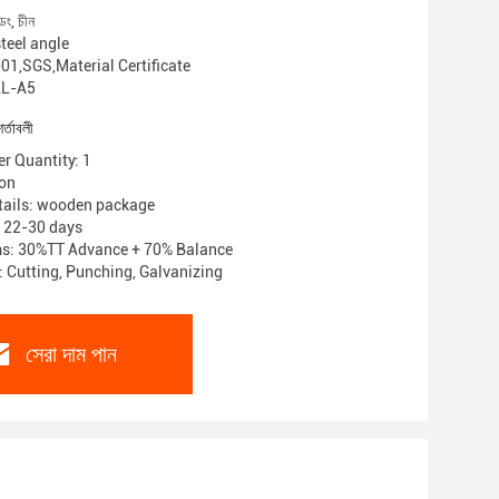
ডং, চীন
 steel angle
 9001,SGS,Material Certificate
SAL-A5
শর্তাবলী
r Quantity: 1
ion
tails: wooden package
: 22-30 days
s: 30%TT Advance + 70% Balance
: Cutting, Punching, Galvanizing
সেরা দাম পান