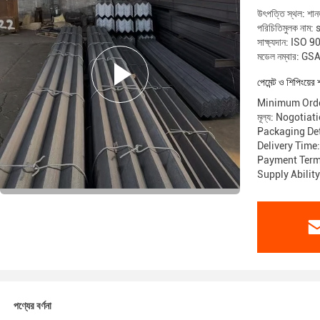
উৎপত্তি স্থল: শান
পরিচিতিমুলক নাম:
সাক্ষ্যদান: ISO
মডেল নম্বার: G
পেমেন্ট ও শিপিংয়ের 
Minimum Orde
মূল্য: Nogotiat
Packaging De
Delivery Time
Payment Term
Supply Ability
পণ্যের বর্ণনা