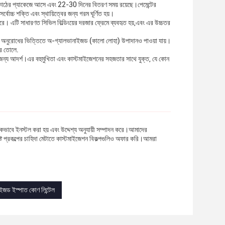
ি কাঠের প্যাকেজে আসে এবং 22-30 দিনের বিতরণ সময় রয়েছে।পেমেন্টের
োচ্চ শক্তি এবং স্থায়িত্বের জন্য গরম ঘূর্ণিত হয়।
ারে। এটি সাধারণত সিভিল বিল্ডিংয়ের দরজার ফ্রেমে ব্যবহৃত হয়,এবং এর উচ্চতর
। অনুরোধের ভিত্তিতে অ-গ্যালভানাইজড (কালো লোহা) উপাদানও পাওয়া যায়।
করে তোলে.
 জন্য আদর্শ।এর বহুমুখিতা এবং কাস্টমাইজেশনের সহজতার সাথে যুক্ত, যে কোন
িকভাবে ইনস্টল করা হয় এবং উদ্দেশ্য অনুযায়ী সম্পাদন করে।আমাদের
িষ্ট প্রকল্পের চাহিদা মেটাতে কাস্টমাইজেশন বিকল্পগুলিও অফার করি।আমরা
নাইজড ইস্পাত কোণ লিন্টেল