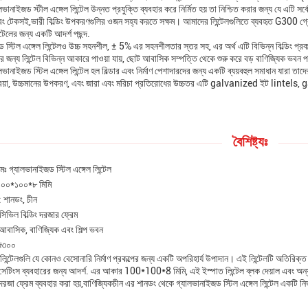
ানাইজড স্টীল এঙ্গেল লিন্টেল উন্নত প্রযুক্তি ব্যবহার করে নির্মিত হয় তা নিশ্চিত করার জন্য যে এটি সর্বো
ং টেকসই,ভারী বিল্ডিং উপকরণগুলির ওজন সহ্য করতে সক্ষম। আমাদের লিন্টেলগুলিতে ব্যবহৃত G300 গ্র
্টেলের জন্য একটি আদর্শ পছন্দ.
 স্টিল এঙ্গেল লিন্টেলও উচ্চ সহনশীল, ± 5% এর সহনশীলতার স্তর সহ, এর অর্থ এটি বিভিন্ন বিল্ডিং প্রকল্প
ার জন্য লিন্টেল বিভিন্ন আকারে পাওয়া যায়, ছোট আবাসিক সম্পত্তি থেকে শুরু করে বড় বাণিজ্যিক ভবন প
ানাইজড স্টিল এঙ্গেল লিন্টেল হল বিল্ডার এবং নির্মাণ পেশাদারদের জন্য একটি ব্যয়বহুল সমাধান যারা তাদে
্রিয়া, উচ্চমানের উপকরণ, এবং জারা এবং মরিচা প্রতিরোধের উচ্চতর এটি galvanized ইট lintels, g
বৈশিষ্ট্যঃ
মঃ গ্যালভানাইজড স্টিল এঙ্গেল লিন্টেল
০০*১০০*৮ মিমি
 শানডং, চীন
সিভিল বিল্ডিং দরজার ফ্রেম
 আবাসিক, বাণিজ্যিক এবং শিল্প ভবন
জি৩০০
র লিন্টেলগুলি যে কোনও বেসোনারি নির্মাণ প্রকল্পের জন্য একটি অপরিহার্য উপাদান। এই লিন্টেলটি অতিরিক
 সেটিংস ব্যবহারের জন্য আদর্শ. এর আকার 100*100*8 মিমি, এই ইস্পাত লিন্টেল ব্লক দেয়াল এবং অন্যা
ং দরজা ফ্রেম ব্যবহার করা হয়,বাণিজ্যিকচীন এর শানডং থেকে গ্যালভানাইজড স্টিল এঙ্গেল লিন্টেল একটি নি