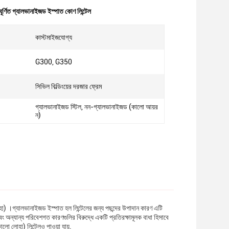
ূর্ণিত গ্যালভানাইজড ইস্পাত কোণ লিন্টেল
কাস্টমাইজযোগ্য
G300, G350
সিভিল বিল্ডিংয়ের দরজার ফ্রেম
গ্যালভানাইজড স্টিল, নন-গ্যালভানাইজড (কালো আয়র
ন)
হা) ।গ্যালভানাইজড ইস্পাত হল লিন্টেলের জন্য পছন্দের উপাদান কারণ এটি
ং অন্যান্য পরিবেশগত কারণগুলির বিরুদ্ধে একটি প্রতিরক্ষামূলক বাধা হিসাবে
ো লোহা) লিন্টেলও পাওয়া যায়.