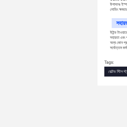
উপাদানঃ ইস্
লোডিং ক্ষমতাঃ
সহায়
উইন্ড টাওয়ার
সহায়তা এবং 
অন্য কোন প্রশ
সর্বোত্তম কর্
Tags:
বোল্টড স্টিল স্ট