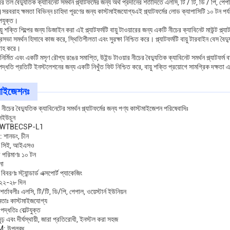
ের তল বৈদ্যুতিক ক্যাবিনেট সমর্থন প্ল্যাটফর্মের জন্য অর্থ প্রদানের শর্তাদিতে এলসি, টি / টি, ডি / পি, পেপ
বরাহ ক্ষমতা বিভিন্ন চাহিদা পূরণের জন্য কাস্টমাইজযোগ্যএই প্ল্যাটফর্মের লোড ক্যাপাসিটি ১০ টন পর্যন্ত
পযুক্ত।
়ু শক্তি শিল্পের জন্য ডিজাইন করা এই প্ল্যাটফর্মটি বায়ু টাওয়ারের জন্য একটি নীচের ক্যাবিনেট মাউন্ট প্
ত্রিসভা সমর্থন হিসাবে কাজ করে, স্থিতিশীলতা এবং সুরক্ষা নিশ্চিত করে। প্ল্যাটফর্মটি বায়ু টারবাইন বেস ব
রাহ করে।
ির্মিত এবং একটি মসৃণ রৌপ্য রঙের সমাপ্তি, উইন্ড টাওয়ার নীচের বৈদ্যুতিক ক্যাবিনেট সমর্থন প্ল্যাটফর
্ধতি প্রতিটি ইনস্টলেশনের জন্য একটি নিখুঁত ফিট নিশ্চিত করে, বায়ু শক্তি প্রয়োগে সামগ্রিক দক্ষতা এ
মাইজেশনঃ
ের নীচের বৈদ্যুতিক ক্যাবিনেটের সমর্থন প্ল্যাটফর্মের জন্য পণ্য কাস্টমাইজেশন পরিষেবাদিঃ
লিনইউচুন
রঃ WTBECSP-L1
: শানডং, চীন
নঃ সিই, আইএসও
ার পরিমাণঃ ১০ টন
না
বিবরণঃ স্ট্যান্ডার্ড এক্সপোর্ট প্যাকেজিং
 ২২-২৮ দিন
 শর্তাবলীঃ এলসি, টি/টি, ডি/পি, পেপাল, ওয়েস্টার্ন ইউনিয়ন
মতাঃ কাস্টমাইজযোগ্য
পদ্ধতিঃ বোল্টযুক্ত
 দৃঢ় এবং দীর্ঘস্থায়ী, জারা প্রতিরোধী, ইনস্টল করা সহজ
 উপলব্ধ