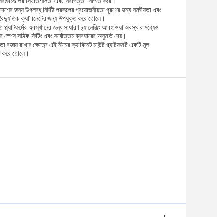
 সরঞ্জামগুলির স্থিতিশীলতা এবং নিরাপত্তা নিশ্চিত করে।
শের জন্য উপলব্ধ,নির্দিষ্ট প্রকল্পের প্রয়োজনীয়তা পূরণের জন্য নমনীয়তা এবং
ন বৈদ্যুতিক ক্যাবিনেটের জন্য উপযুক্ত করে তোলে।
 প্ল্যাটফর্মের অবস্থানের জন্য সাধারণ চ্যালেঞ্জিং আবহাওয়া অবস্থার মধ্যেও
েসের স্পেস সঠিক ফিটিং এবং সর্বোত্তম ব্যবহারের অনুমতি দেয়।
্তা বজায় রাখার ক্ষেত্রে এই নীচের ক্যাবিনেট মাউন্ট প্ল্যাটফর্মটি একটি মূল
ামো করে তোলে।