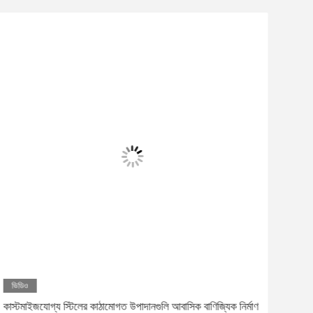
ভিডিও
ভিড
কাস্টমাইজযোগ্য স্টিলের কাঠামোগত উপাদানগুলি আবাসিক বাণিজ্যিক নির্মাণ
ভারী 