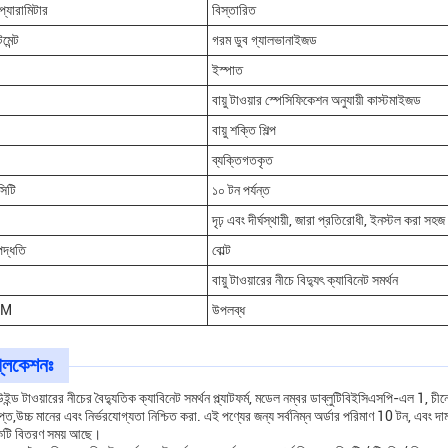
প্যারামিটার
বিস্তারিত
মেন্ট
গরম ডুব গ্যালভানাইজড
ইস্পাত
বায়ু টাওয়ার স্পেসিফিকেশন অনুযায়ী কাস্টমাইজড
বায়ু শক্তি শিল্প
ব্যক্তিগতকৃত
সিটি
১০ টন পর্যন্ত
দৃঢ় এবং দীর্ঘস্থায়ী, জারা প্রতিরোধী, ইনস্টল করা সহজ
পদ্ধতি
বোল্ট
বায়ু টাওয়ারের নীচে বিদ্যুৎ ক্যাবিনেট সমর্থন
DM
উপলব্ধ
্লিকেশনঃ
ইন্ড টাওয়ারের নীচের বৈদ্যুতিক ক্যাবিনেট সমর্থন প্ল্যাটফর্ম, মডেল নম্বর ডাব্লুটিবিইসিএসপি-এল 1
্ত,উচ্চ মানের এবং নির্ভরযোগ্যতা নিশ্চিত করা. এই পণ্যের জন্য সর্বনিম্ন অর্ডার পরিমাণ 10 টন, এবং দা
কটি বিতরণ সময় আছে।