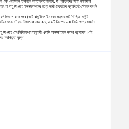
াল এবং ওয়েস্টার্ন ইউনিয়ন অন্তর্ভুক্ত রয়েছে, যা গ্রাহকদের জন্য নমনীয়তা
, যা বায়ু টাওয়ার ইনস্টলেশনের মধ্যে ভারী বৈদ্যুতিক ক্যাবিনেটগুলিকে সমর্থন
ল্যাটফর্ম হিসাবে কাজ করে।এটি বায়ু টারবাইন বেস জন্য একটি ভিত্তি-মাউন্ট
ৈদ্যুতিক ঘরের স্ট্যান্ড হিসাবেও কাজ করে, একটি নিরাপদ এবং নির্ভরযোগ্য সমর্থন
্ম বায়ু টাওয়ার স্পেসিফিকেশন অনুযায়ী একটি কাস্টমাইজড নকশা প্রস্তাব।এই
বং নিরাপত্তা বৃদ্ধি।