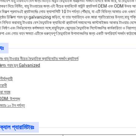
বেশ বায়ু টারবাইন বেস জন্য ভিত্তি মাউন্ট বৈদ্যুতিক মন্ত্রিসভা সমর্থন হিসাবে কাজ করে, যা বৈদ্যুতিক
করণ দিয়ে নির্মিত, বায়ু টাওয়ারের জন্য এই নীচের ক্যাবিনেট মাউন্ট প্ল্যাটফর্ম OEM এবং ODM উভয় আদে
 বিকল্প প্রদানএই প্ল্যাটফর্মের লোড ক্যাপাসিটি 10 টন পর্যন্ত পৌঁছায়, যা এটি বিভিন্ন আকার এবং ওজ
ষ্ঠের চিকিত্সা গরম ডুব galvanizing জড়িত, যা তার স্থায়িত্ব এবং জারা প্রতিরোধের উন্নত,বায়ু শক্তি
বন নিশ্চিত করাবায়ু টাওয়ার বেস বৈদ্যুতিক ক্যাবিনেট প্ল্যাটফর্ম সমাবেশের কাস্টমাইজড আকার টাওয়ার ব
ির্মাণ এবং নির্ভরযোগ্য কর্মক্ষমতা সঙ্গে,বায়ুবিদ্যুৎ কেন্দ্রের বৈদ্যুতিক সিস্টেমগুলির কার্যকারিতা ও নিরাপত
া এবং লোড বহন ক্ষমতা এটিকে গুরুত্বপূর্ণ বৈদ্যুতিক উপাদানগুলির জন্য একটি অপরিহার্য সমর্থন কাঠ
্যঃ
মঃ বায়ু টাওয়ার নীচের বৈদ্যুতিক ক্যাবিনেটের সমর্থন প্ল্যাটফর্ম
চিকিত্সাঃ গরম ডুব Galvanized
ীর্ঘস্থায়ী
তিরোধী
করা সহজ
DM: উপলব্ধ
মতাঃ ১০ টন পর্যন্ত
ক্যাল প্যারামিটারঃ