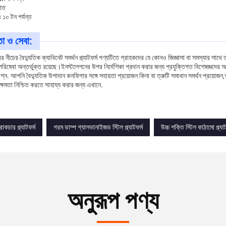
পাত
 ১০ টন পর্যন্ত
তা ও সেবা:
ের নীচের বৈদ্যুতিক ক্যাবিনেট সমর্থন প্ল্যাটফর্ম পণ্যটিতে গ্রাহকদের যে কোনও জিজ্ঞাসা বা সমস্যার সাথে
পরিষেবা অন্তর্ভুক্ত রয়েছে।ইনস্টলেশনের উপর নির্দেশিকা প্রদান করার জন্য প্রযুক্তিগত বিশেষজ্ঞদের আম
্ন. আপনি বৈদ্যুতিক উপাদান কনফিগার সঙ্গে সহায়তা প্রয়োজন কিনা বা ত্রুটি সমাধান সমর্থন প্রয়োজন,আমাদ
মক্ষমতা নিশ্চিত করতে সাহায্য করার জন্য এখানে.
্রাকচার প্ল্যাটফর্ম
গরম ডাম্প গ্যালভানাইজড স্টিল প্ল্যাটফর্ম
উচ্চ শক্তি স্টিল কাঠামো প্ল্যাট
অনুরূপ পণ্য