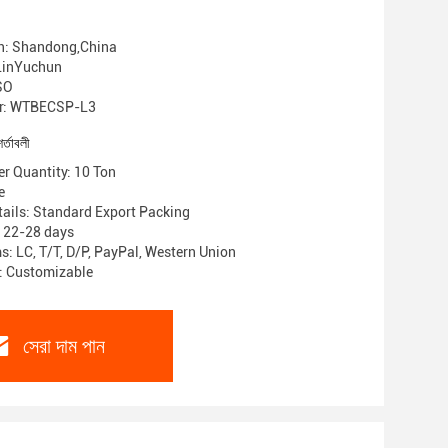
in: Shandong,China
: LinYuchun
ISO
r: WTBECSP-L3
শর্তাবলী
r Quantity: 10 Ton
e
ails: Standard Export Packing
: 22-28 days
: LC, T/T, D/P, PayPal, Western Union
y: Customizable
সেরা দাম পান