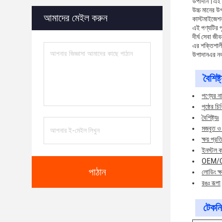
উপাদান।এই সমা
উচ্চ মানের উপ
আমাদের মেইল করুন
কাস্টমাইজেশন
এই পণ্যটির পৃ
দীর্ঘ সেবা জী
এর শক্তিশালী ন
উপাদানএর নকশ
বৈশিষ্ট
পণ্যের না
পৃষ্ঠের 
বৈশিষ্ট্যঃ
মজবুত ও দ
ক্ষয় প্র
ইনস্টল 
OEM/O
পাঠান
লোডিং ক্ষ
রঙঃ রূপা
টেকনি