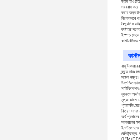
উইন্ড টাওয়ার
সরবরাহ করে।সর
করার জন্য উ
বিশেষভাবে বায
বৈদ্যুতিক মন্
কাঠামো সরব
ইস্পাত থেকে ন
কাস্টমাইজড পদ
কাস্ট
বায়ু টাওয়ার
ব্র্যান্ড নামঃ 
মডেল নম্ব
উৎপত্তিস্থল
সার্টিফিকেশ
ন্যূনতম অর্ড
মূল্যঃ আলোচ
প্যাকেজিংয়ের 
বিতরণ সময়ঃ
অর্থ প্রদানের
সরবরাহের ক্ষ
ইনস্টলেশনের 
বৈশিষ্ট্যসমূহ:
OEM/ODM: