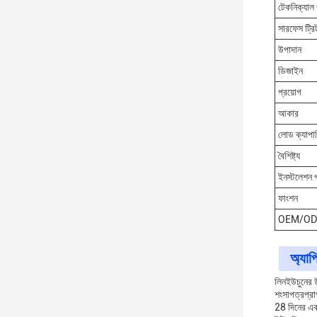
টেকনিক্যাল 
সারফেস ট্রিট
উপাদান
ডিজাইন
প্রয়োগ
আকার
লোড ক্যাপা
বৈশিষ্ট্য
ইনস্টলেশন 
ফাংশন
OEM/O
অ্যাপ
লিনইউচুনের উ
শংসাপত্রপ্রাপ
28 দিনের এ