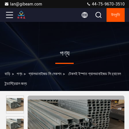
lan@gibeam.com
44-75-9670-3510
উদ্ধৃতি
পণ্য
বাড়ি
>
পণ্য
>
গ্যালভানাইজড সি সেকশন
>
টেকসই ইস্পাত গ্যালভানাইজড সি চ্যানেল
ইন্ডাস্ট্রিয়াল জন্য