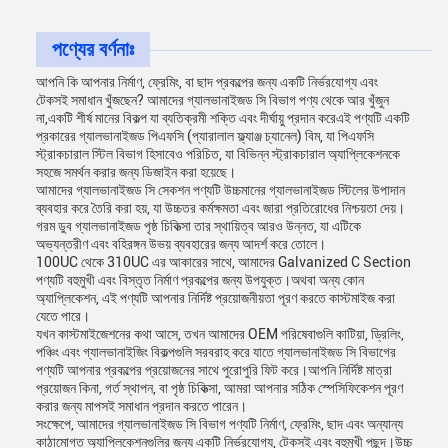
পণ্যের বর্ণনাঃ
আপনি কি আপনার নির্মাণ, ফ্রেমিং, বা ছাদ প্রকল্পের জন্য একটি নির্ভরযোগ্য এবং
টেকসই সমাধান খুঁজছেন? আমাদের গ্যালভানাইজড সি বিভাগ পণ্য থেকে আর খুঁজুন
না,একটি শীর্ষ মানের বিকল্প যা ব্যতিক্রমী শক্তি এবং দীর্ঘায়ু প্রদান করেএই পণ্যটি একটি
প্রকারের গ্যালভানাইজড পিএফসি (প্যারালাল ফ্ল্যাঞ্জ চ্যানেল) বিম, যা পিএফসি
স্ট্রাকচারাল স্টিল বিভাগ হিসাবেও পরিচিত, যা বিভিন্ন স্ট্রাকচারাল অ্যাপ্লিকেশনকে
সহজে সমর্থন করার জন্য ডিজাইন করা হয়েছে।
আমাদের গ্যালভানাইজড সি সেকশন পণ্যটি উচ্চমানের গ্যালভানাইজড স্টিলের উপাদান
ব্যবহার করে তৈরি করা হয়, যা উচ্চতর কর্মক্ষমতা এবং জারা প্রতিরোধের নিশ্চয়তা দেয়।
গরম ডুব গ্যালভানাইজড পৃষ্ঠ চিকিত্সা তার স্থায়িত্ব আরও উন্নত, যা এটিকে
অভ্যন্তরীণ এবং বহিরঙ্গন উভয় ব্যবহারের জন্য আদর্শ করে তোলে।
100UC থেকে 310UC এর আকারের সাথে, আমাদের Galvanized C Section
পণ্যটি বহুমুখী এবং বিস্তৃত নির্মাণ প্রকল্পের জন্য উপযুক্ত।অথবা অন্য কোন
অ্যাপ্লিকেশন, এই পণ্যটি আপনার নির্দিষ্ট প্রয়োজনীয়তা পূরণ করতে কাস্টমাইজ করা
যেতে পারে।
যখন কাস্টমাইজেশনের কথা আসে, তখন আমাদের OEM পরিষেবাগুলি কাটিয়া, ড্রিলিং,
পঞ্চিং এবং গ্যালভানাইজিং বিকল্পগুলি সরবরাহ করে যাতে গ্যালভানাইজড সি বিভাগের
পণ্যটি আপনার প্রকল্পের প্রয়োজনের সাথে পুরোপুরি ফিট করে।আপনি নির্দিষ্ট মাত্রা
প্রয়োজন কিনা, গর্ত স্থাপন, বা পৃষ্ঠ চিকিত্সা, আমরা আপনার সঠিক স্পেসিফিকেশন পূরণ
করার জন্য মাপসই সমাধান প্রদান করতে পারেন।
সংক্ষেপে, আমাদের গ্যালভানাইজড সি বিভাগ পণ্যটি নির্মাণ, ফ্রেমিং, ছাদ এবং অন্যান্য
কাঠামোগত অ্যাপ্লিকেশনগুলির জন্য একটি নির্ভরযোগ্য, টেকসই এবং বহুমুখী পছন্দ।উচ্চ