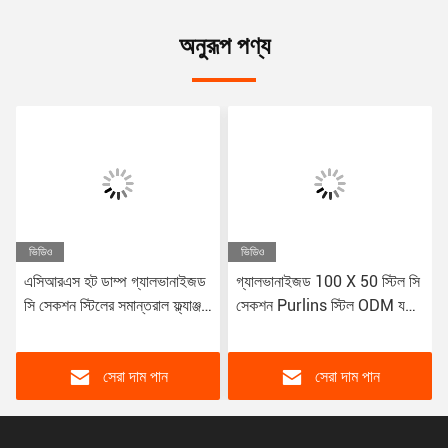
অনুরূপ পণ্য
ভিডিও
ভিডিও
এসিআরএস হট ডাম্প গ্যালভানাইজড
গ্যালভানাইজড 100 X 50 স্টিল সি
সি সেকশন স্টিলের সমান্তরাল ফ্ল্যাঞ্জ
সেকশন Purlins স্টিল ODM যথার্থ
বিম
কারিগরি প্রোফাইল
সেরা দাম পান
সেরা দাম পান