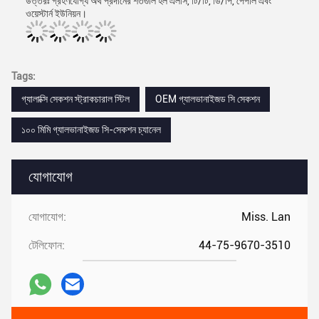
উত্তরঃ গ্রহণযোগ্য অর্থ প্রদানের শর্তগুলি হল এলসি, টি/টি, ডি/পি, পেপাল এবং
ওয়েস্টার্ন ইউনিয়ন।
Tags:
গ্যালাক্সি সেকশন স্ট্রাকচারাল স্টিল
OEM গ্যালভানাইজড সি সেকশন
১০০ মিমি গ্যালভানাইজড সি-সেকশন চ্যানেল
যোগাযোগ
যোগাযোগ:
Miss. Lan
টেলিফোন:
44-75-9670-3510