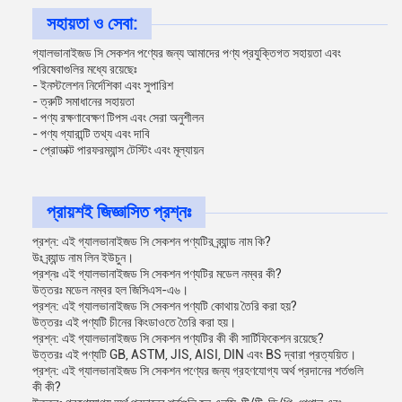
সহায়তা ও সেবা:
গ্যালভানাইজড সি সেকশন পণ্যের জন্য আমাদের পণ্য প্রযুক্তিগত সহায়তা এবং
পরিষেবাগুলির মধ্যে রয়েছেঃ
- ইনস্টলেশন নির্দেশিকা এবং সুপারিশ
- ত্রুটি সমাধানের সহায়তা
- পণ্য রক্ষণাবেক্ষণ টিপস এবং সেরা অনুশীলন
- পণ্য গ্যারান্টি তথ্য এবং দাবি
- প্রোডাক্ট পারফরম্যান্স টেস্টিং এবং মূল্যায়ন
প্রায়শই জিজ্ঞাসিত প্রশ্নঃ
প্রশ্ন: এই গ্যালভানাইজড সি সেকশন পণ্যটির ব্র্যান্ড নাম কি?
উঃ ব্র্যান্ড নাম লিন ইউচুন।
প্রশ্নঃ এই গ্যালভানাইজড সি সেকশন পণ্যটির মডেল নম্বর কী?
উত্তরঃ মডেল নম্বর হল জিসিএস-এ৬।
প্রশ্ন: এই গ্যালভানাইজড সি সেকশন পণ্যটি কোথায় তৈরি করা হয়?
উত্তরঃ এই পণ্যটি চীনের কিংডাওতে তৈরি করা হয়।
প্রশ্ন: এই গ্যালভানাইজড সি সেকশন পণ্যটির কী কী সার্টিফিকেশন রয়েছে?
উত্তরঃ এই পণ্যটি GB, ASTM, JIS, AISI, DIN এবং BS দ্বারা প্রত্যয়িত।
প্রশ্ন: এই গ্যালভানাইজড সি সেকশন পণ্যের জন্য গ্রহণযোগ্য অর্থ প্রদানের শর্তগুলি
কী কী?