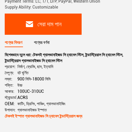
Payment Terms: LC, T/T, D/P, PayPal, Western Union
Supply Ability: Customizable
সেরা দাম পান
পণ্যের বিবরণ
পণ্যের বর্ণনা
বিশেষভাবে তুলে ধরা:
টেকসই গ্যালভানাইজড সি চ্যানেল স্টিল
,
ইন্ডাস্ট্রিয়াল সি চ্যানেল স্টিল
,
ইন্ডাস্ট্রিয়াল গ্যালভানাইজড সি চ্যানেল স্টিল
প্রয়োগ:
নির্মাণ, ফ্রেমিং, ছাদ, ইত্যাদি
নৈপুণ্য:
হট ঘূর্ণিত
লম্বা:
900 মিমি-18000 মিমি
শক্তি:
উচ্চ
আকার:
100UC-310UC
স্ট্যান্ডার্ড:
ACRS
OEM:
কাটিং, ড্রিলিং, পাঞ্চিং, গ্যালভানাইজিং
উপাদান:
গ্যালভানাইজড ইস্পাত
টেকসই ইস্পাত গ্যালভানাইজড সি চ্যানেল ইন্ডাস্ট্রিয়াল জন্য