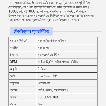
মানের গ্যালভানাইজড স্টিল থেকে তৈরি এবং গরম ডুব গ্যালভানাইজড পৃষ্ঠ চিকিত্সা
বৈশিষ্ট্যযুক্ত, এই পণ্যটি ব্যতিক্রমী শক্তি এবং জারা প্রতিরোধের অফার করে।
100UC থেকে 310UC এর আকারের পরিসীমা এবং কাস্টম OEM পরিষেবা
উপলব্ধ,আপনি আমাদের গ্যালভানাইজড সি বিভাগ পণ্য নির্ভুলতা এবং নির্ভরযোগ্যতা
সঙ্গে আপনার প্রকল্পের প্রয়োজনীয়তা পূরণ করতে বিশ্বাস করতে পারেন.
টেকনিক্যাল প্যারামিটারঃ
সারফেস ট্রিটমেন্ট
গরম ডুবিয়ে গ্যালভানাইজড
কারুশিল্প
গরম রোলড
উপাদান
গ্যালভানাইজড স্টিল
OEM
কাটিয়া, ড্রিলিং, পাঞ্চিং, গ্যালভানাইজিং
আকৃতি
সি বিভাগ
দৈর্ঘ্য
৯০০-১৮০০০ মিমি
স্ট্যান্ডার্ড
এসিআরএস
প্রয়োগ
নির্মাণ, ফ্রেমিং, ছাদ ইত্যাদি।
আকার
100UC-310UC
শক্তি
উচ্চ