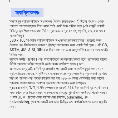
অ্যাপ্লিকেশনঃ
লিনইউচুন গ্যালভানাইজড সি সেকশন (মডেলঃ জিসিএস-এ 7) চীনের কিংডাও থেকে
প্রাপ্ত গ্যালভানাইজড স্টিল থেকে তৈরি একটি উচ্চ-শক্তি পণ্য।এই বহুমুখী পণ্যটি
বিভিন্ন অ্যাপ্লিকেশন যেমন নির্মাণে ব্যাপকভাবে ব্যবহৃত হয়, ফ্রেমিং, ছাদ, এবং আরো
অনেক কিছু।
380 x 100 পিএফসি গ্যালভানাইজড সি-সেকশন চ্যানেল তাদের প্রকল্পের জন্য
টেকসই এবং নির্ভরযোগ্য উপকরণ খুঁজছেন গ্রাহকদের জন্য একটি শীর্ষ পছন্দ। এটি GB,
ASTM, JIS, AISI, DIN,এবং বিএস তার মান এবং আন্তর্জাতিক মানের সাথে সম্মতি
নিশ্চিত করে.
ন্যূনতম অর্ডার পরিমাণ 1 এবং কাস্টমাইজযোগ্য সরবরাহ ক্ষমতা সঙ্গে, গ্রাহকদের তাদের
নির্দিষ্ট প্রকল্পের চাহিদা অনুযায়ী অর্ডার করার নমনীয়তা আছে। দাম
আলোচনাযোগ্য,এটিকে বিভিন্ন বাজেটের প্রয়োজনীয়তার জন্য উপযুক্ত করে তোলে.
প্যাকেজিংয়ের ক্ষেত্রে, পণ্যটি যত্ন সহকারে কাঠের প্যাকেজগুলিতে প্যাক করা হয় যাতে
নিরাপদ পরিবহন এবং বিতরণ নিশ্চিত করা যায়।২২-২৮ দিনের ডেলিভারি সময় তাদের
প্রকল্পের জন্য সময়মত চালানের প্রয়োজন গ্রাহকদের জন্য উপযুক্ত.
গ্রাহকরা এলসি, টি/টি, ডি/পি, পেপাল এবং ওয়েস্টার্ন ইউনিয়ন সহ বিভিন্ন পেমেন্ট শর্তের
মধ্যে থেকে বেছে নিতে পারেন, যা লেনদেনের ক্ষেত্রে সুবিধা এবং নমনীয়তা প্রদান করে।
পণ্যটি OEM পরিষেবা যেমন কাটিয়া দেয়, ড্রিলিং, punching, এবং
galvanizing, পৃথক প্রয়োজনীয়তা উপর ভিত্তি করে কাস্টমাইজেশন করার অনুমতি
দেয়।