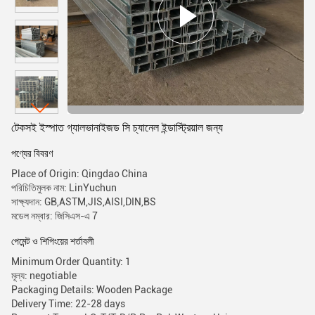
টেকসই ইস্পাত গ্যালভানাইজড সি চ্যানেল ইন্ডাস্ট্রিয়াল জন্য
পণ্যের বিবরণ
Place of Origin: Qingdao China
পরিচিতিমুলক নাম: LinYuchun
সাক্ষ্যদান: GB,ASTM,JIS,AISI,DIN,BS
মডেল নম্বার: জিসিএস-এ 7
পেমেন্ট ও শিপিংয়ের শর্তাবলী
Minimum Order Quantity: 1
মূল্য: negotiable
Packaging Details: Wooden Package
Delivery Time: 22-28 days