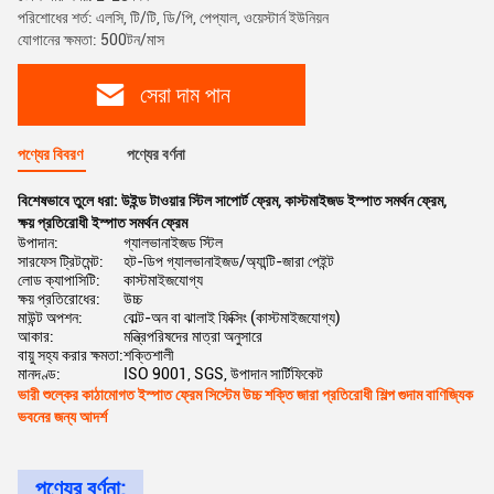
পরিশোধের শর্ত: এলসি, টি/টি, ডি/পি, পেপ্যাল, ওয়েস্টার্ন ইউনিয়ন
যোগানের ক্ষমতা: 500টন/মাস
সেরা দাম পান
পণ্যের বিবরণ
পণ্যের বর্ণনা
বিশেষভাবে তুলে ধরা:
উইন্ড টাওয়ার স্টিল সাপোর্ট ফ্রেম
,
কাস্টমাইজড ইস্পাত সমর্থন ফ্রেম
,
ক্ষয় প্রতিরোধী ইস্পাত সমর্থন ফ্রেম
উপাদান:
গ্যালভানাইজড স্টিল
সারফেস ট্রিটমেন্ট:
হট-ডিপ গ্যালভানাইজড/অ্যান্টি-জারা পেইন্ট
লোড ক্যাপাসিটি:
কাস্টমাইজযোগ্য
ক্ষয় প্রতিরোধের:
উচ্চ
মাউন্ট অপশন:
বোল্ট-অন বা ঝালাই ফিক্সিং (কাস্টমাইজযোগ্য)
আকার:
মন্ত্রিপরিষদের মাত্রা অনুসারে
বায়ু সহ্য করার ক্ষমতা:
শক্তিশালী
মানদণ্ড:
ISO 9001, SGS, উপাদান সার্টিফিকেট
ভারী শুল্কের কাঠামোগত ইস্পাত ফ্রেম সিস্টেম উচ্চ শক্তি জারা প্রতিরোধী শিল্প গুদাম বাণিজ্যিক
ভবনের জন্য আদর্শ
পণ্যের বর্ণনা: