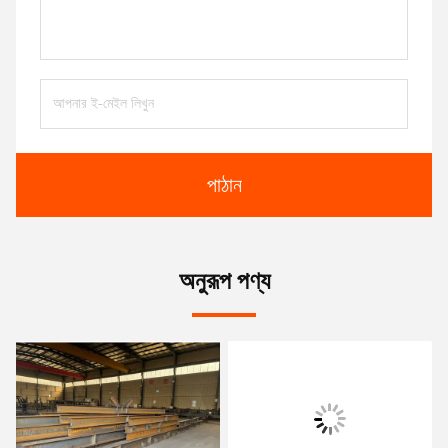
পাঠান
অনুরূপ পণ্য