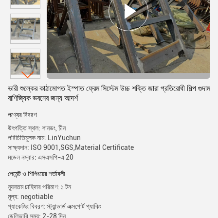
ভারী শুল্কের কাঠামোগত ইস্পাত ফ্রেম সিস্টেম উচ্চ শক্তি জারা প্রতিরোধী শিল্প গুদাম
বাণিজ্যিক ভবনের জন্য আদর্শ
পণ্যের বিবরণ
উৎপত্তি স্থল: শানডং, চীন
পরিচিতিমুলক নাম: LinYuchun
সাক্ষ্যদান: ISO 9001,SGS,Material Certificate
মডেল নম্বার: এসএসপি-এ 20
পেমেন্ট ও শিপিংয়ের শর্তাবলী
ন্যূনতম চাহিদার পরিমাণ: ১ টন
মূল্য: negotiable
প্যাকেজিং বিবরণ: স্ট্যান্ডার্ড এক্সপোর্ট প্যাকিং
ডেলিভারি সময়: 2-28 দিন