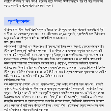
কাঠামো কীভাবে আপনার নির্মাণ প্রকল্পকে নতুন উচ্চতায় উন্নীত করতে পারে তা নিয়ে আলোচনা
করতে আজই আমাদের সাথে যোগাযোগ করুন।
অ্যাপ্লিকেশন:
স্ট্রাকচারাল স্টিল নির্মাণ শিল্পে বিপ্লব ঘটিয়েছে এবং বিস্তৃত স্থাপত্য প্রকল্পে অতুলনীয় শক্তি,
নমনীয়তা এবং দক্ষতা প্রদান করে। এর অভিযোজনযোগ্যতা স্থপতি, প্রকৌশলী এবং নির্মাতাদের
জন্য একটি আদর্শ পছন্দ যারা উচ্চ-কার্যকারিতা সমাধান চান।
উচ্চ-বৃদ্ধি ভবন
আকাশচুম্বী অট্টালিকা এবং উচ্চ-বৃদ্ধি বাণিজ্যিক/আবাসিক ভবন নির্মাণের ক্ষেত্রে স্ট্রাকচারাল
স্টিল একটি গুরুত্বপূর্ণ ভূমিকা পালন করে। উচ্চ শক্তি থেকে ওজনের অনুপাত আপনাকে একটি
পাতলা, কঠিন ফ্রেম তৈরি করতে দেয় যা খুব বড় উল্লম্ব এবং পার্শ্বীয় লোড সহ্য করতে পারে।
হালকা ওজনের ইস্পাত ভিত্তির উপর মোট স্থির লোড হ্রাস করে এবং কম মাটির চাপে একটি
আকাশচুম্বী অট্টালিকা তৈরি করতে সহায়তা করে। এছাড়াও, ইস্পাতের নমনীয়তা ভূমিকম্প
প্রতিরোধের উন্নতি ঘটায় এবং ভূমিকম্পের সময় বাসিন্দাদের রক্ষা করে। যেহেতু প্রি-ফ্যাব্রিক্টেড
স্টিল দ্রুত সাইটে একত্রিত করা হয়, তাই নির্মাণের সময় উল্লেখযোগ্যভাবে হ্রাস পায় এবং জটিল
মাল্টিলেয়ার কাঠামোর সঠিক সারিবদ্ধতা নিশ্চিত করা হয়।
বাণিজ্যিক এবং শিল্প
বৃহৎ আকারের বাণিজ্যিক এবং শিল্প সুবিধাগুলিতে, যেমন গুদাম, কারখানা, শপিং মল এবং প্রদর্শনী
সুবিধাগুলিতে, স্ট্রাকচারাল স্টিল ব্যবহার করে বৃহৎ স্তম্ভ ছাড়াই অভ্যন্তরীণ স্থান তৈরি করা
সম্ভব। দীর্ঘ ট্রাস এবং বীমগুলি অভ্যন্তরীণ স্থানকে সর্বাধিক করে তোলে এবং বিভিন্ন ব্যবসার
বিন্যাসের সাথে নমনীয়ভাবে মানানসই হয়। শিল্প সুবিধা, ভারী যন্ত্রপাতি, রাসায়নিক এবং ইস্পাত
সামগ্রীর স্থায়িত্ব যা প্রায়শই অনেক পথচারীর সংস্পর্শে আসে, দীর্ঘমেয়াদী বিনিয়োগের নিশ্চয়তা
দেয়। অগ্নিরোধী কাঠামোর মাধ্যমে অগ্নিরোধ ক্ষমতা বৃদ্ধি এই উচ্চ-চাপযুক্ত ভবনগুলির জন্য
কঠোর নিরাপত্তা প্রয়োজনীয়তা পূরণ করে।