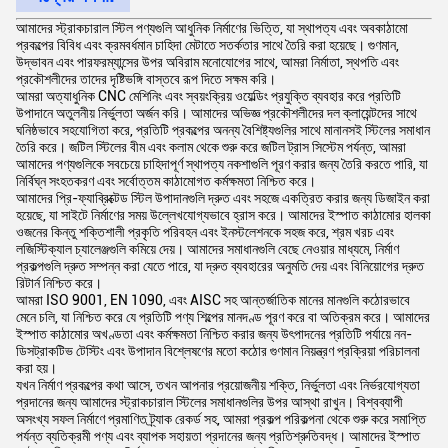
আমাদের স্ট্রাকচারাল স্টিল পণ্যগুলি আধুনিক নির্মাণের ভিত্তি, যা স্থাপত্য এবং অবকাঠামো
প্রকল্পের বিবিধ এবং ক্রমবর্ধমান চাহিদা মেটাতে সতর্কতার সাথে তৈরি করা হয়েছে। গুণমান,
উদ্ভাবন এবং পারফরম্যান্সের উপর অবিরাম মনোযোগের সাথে, আমরা নির্মাতা, স্থপতি এবং
প্রকৌশলীদের তাদের দৃষ্টিভঙ্গি বাস্তবে রূপ দিতে সক্ষম করি।​
আমরা অত্যাধুনিক CNC মেশিনিং এবং স্বয়ংক্রিয় ওয়েল্ডিং প্রযুক্তি ব্যবহার করে প্রতিটি
উপাদানে অতুলনীয় নির্ভুলতা অর্জন করি। আমাদের অভিজ্ঞ প্রকৌশলীদের দল ক্লায়েন্টদের সাথে
ঘনিষ্ঠভাবে সহযোগিতা করে, প্রতিটি প্রকল্পের অনন্য বৈশিষ্ট্যগুলির সাথে মানানসই স্টিলের সমাধান
তৈরি করে। জটিল স্টিলের বীম এবং কলাম থেকে শুরু করে জটিল ট্রাস সিস্টেম পর্যন্ত, আমরা
আমাদের পণ্যগুলিকে সবচেয়ে চাহিদাপূর্ণ স্থাপত্য নকশাগুলি পূরণ করার জন্য তৈরি করতে পারি, যা
নির্বিঘ্ন সংহতকরণ এবং সর্বোত্তম কাঠামোগত কর্মক্ষমতা নিশ্চিত করে।​
আমাদের প্রি-ফ্যাব্রিক্টেড স্টিল উপাদানগুলি দ্রুত এবং সহজে একত্রিত করার জন্য ডিজাইন করা
হয়েছে, যা সাইটে নির্মাণের সময় উল্লেখযোগ্যভাবে হ্রাস করে। আমাদের ইস্পাত কাঠামোর হালকা
ওজনের কিন্তু শক্তিশালী প্রকৃতি পরিবহন এবং ইনস্টলেশনকে সহজ করে, শ্রম খরচ এবং
লজিস্টিক্যাল চ্যালেঞ্জগুলি কমিয়ে দেয়। আমাদের সমাধানগুলি বেছে নেওয়ার মাধ্যমে, নির্মাণ
প্রকল্পগুলি দ্রুত সম্পন্ন করা যেতে পারে, যা দ্রুত ব্যবহারের অনুমতি দেয় এবং বিনিয়োগের দ্রুত
রিটার্ন নিশ্চিত করে।​
আমরা ISO 9001, EN 1090, এবং AISC সহ আন্তর্জাতিক মানের মানগুলি কঠোরভাবে
মেনে চলি, যা নিশ্চিত করে যে প্রতিটি পণ্য শিল্পের মানদণ্ড পূরণ করে বা অতিক্রম করে। আমাদের
ইস্পাত কাঠামোর অখণ্ডতা এবং কর্মক্ষমতা নিশ্চিত করার জন্য উৎপাদনের প্রতিটি পর্যায়ে নন-
ডিসট্রাকটিভ টেস্টিং এবং উপাদান বিশ্লেষণের মতো কঠোর গুণমান নিয়ন্ত্রণ প্রক্রিয়া পরিচালনা
করা হয়।​
যখন নির্মাণ প্রকল্পের কথা আসে, তখন আপনার প্রয়োজনীয় শক্তি, নির্ভুলতা এবং নির্ভরযোগ্যতা
প্রদানের জন্য আমাদের স্ট্রাকচারাল স্টিলের সমাধানগুলির উপর আস্থা রাখুন। বিশ্বব্যাপী
অসংখ্য সফল নির্মাণে প্রমাণিত ট্র্যাক রেকর্ড সহ, আমরা প্রকল্প পরিকল্পনা থেকে শুরু করে সমাপ্তি
পর্যন্ত ব্যতিক্রমী পণ্য এবং ব্যাপক সহায়তা প্রদানের জন্য প্রতিশ্রুতিবদ্ধ। আমাদের ইস্পাত