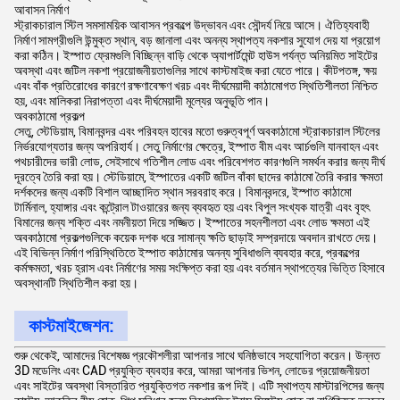
আবাসন নির্মাণ
স্ট্রাকচারাল স্টিল সমসাময়িক আবাসন প্রকল্পে উদ্ভাবন এবং সৌন্দর্য নিয়ে আসে। ঐতিহ্যবাহী
নির্মাণ সামগ্রীগুলি উন্মুক্ত স্থান, বড় জানালা এবং অনন্য স্থাপত্য নকশার সুযোগ দেয় যা প্রয়োগ
করা কঠিন। ইস্পাত ফ্রেমগুলি বিচ্ছিন্ন বাড়ি থেকে অ্যাপার্টমেন্ট হাউস পর্যন্ত অনিয়মিত সাইটের
অবস্থা এবং জটিল নকশা প্রয়োজনীয়তাগুলির সাথে কাস্টমাইজ করা যেতে পারে। কীটপতঙ্গ, ক্ষয়
এবং বাঁক প্রতিরোধের কারণে রক্ষণাবেক্ষণ খরচ এবং দীর্ঘমেয়াদী কাঠামোগত স্থিতিশীলতা নিশ্চিত
হয়, এবং মালিকরা নিরাপত্তা এবং দীর্ঘমেয়াদী মূল্যের অনুভূতি পান।
অবকাঠামো প্রকল্প
সেতু, স্টেডিয়াম, বিমানবন্দর এবং পরিবহন হাবের মতো গুরুত্বপূর্ণ অবকাঠামো স্ট্রাকচারাল স্টিলের
নির্ভরযোগ্যতার জন্য অপরিহার্য। সেতু নির্মাণের ক্ষেত্রে, ইস্পাত বীম এবং আর্চগুলি যানবাহন এবং
পথচারীদের ভারী লোড, সেইসাথে গতিশীল লোড এবং পরিবেশগত কারণগুলি সমর্থন করার জন্য দীর্ঘ
দূরত্বে তৈরি করা হয়। স্টেডিয়ামে, ইস্পাতের একটি জটিল বাঁকা ছাদের কাঠামো তৈরি করার ক্ষমতা
দর্শকদের জন্য একটি বিশাল আচ্ছাদিত স্থান সরবরাহ করে। বিমানবন্দরে, ইস্পাত কাঠামো
টার্মিনাল, হ্যাঙ্গার এবং কন্ট্রোল টাওয়ারের জন্য ব্যবহৃত হয় এবং বিপুল সংখ্যক যাত্রী এবং বৃহৎ
বিমানের জন্য শক্তি এবং নমনীয়তা দিয়ে সজ্জিত। ইস্পাতের সহনশীলতা এবং লোড ক্ষমতা এই
অবকাঠামো প্রকল্পগুলিকে কয়েক দশক ধরে সামান্য ক্ষতি ছাড়াই সম্প্রদায়ে অবদান রাখতে দেয়।
এই বিভিন্ন নির্মাণ পরিস্থিতিতে ইস্পাত কাঠামোর অনন্য সুবিধাগুলি ব্যবহার করে, প্রকল্পের
কর্মক্ষমতা, খরচ হ্রাস এবং নির্মাণের সময় সংক্ষিপ্ত করা হয় এবং বর্তমান স্থাপত্যের ভিত্তি হিসাবে
অবস্থানটি স্থিতিশীল করা হয়।
কাস্টমাইজেশন:
শুরু থেকেই, আমাদের বিশেষজ্ঞ প্রকৌশলীরা আপনার সাথে ঘনিষ্ঠভাবে সহযোগিতা করেন। উন্নত
3D মডেলিং এবং CAD প্রযুক্তি ব্যবহার করে, আমরা আপনার ভিশন, লোডের প্রয়োজনীয়তা
এবং সাইটের অবস্থা বিস্তারিত প্রযুক্তিগত নকশার রূপ দিই। এটি স্থাপত্য মাস্টারপিসের জন্য