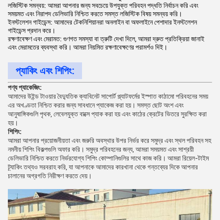
লজিস্টিক সমন্বয়: আমরা আপনার জন্য সবচেয়ে উপযুক্ত পরিবহন পদ্ধতি নির্বাচন করি এবং
সময়মত এবং নিরাপদ ডেলিভারি নিশ্চিত করতে সমস্ত লজিস্টিক বিষয় সমন্বয় করি।
ইনস্টলেশন গাইডেন্স: আমাদের টেকনিশিয়ানরা অনলাইন বা অফলাইনে পেশাদার ইনস্টলেশন
গাইডেন্স প্রদান করে।
রক্ষণাবেক্ষণ এবং মেরামত: গুণগত সমস্যা বা ত্রুটি দেখা দিলে, আমরা দ্রুত প্রতিক্রিয়া জানাই
এবং মেরামতের ব্যবস্থা করি। আমরা নিয়মিত রক্ষণাবেক্ষণের পরামর্শও দিই।
প্যাকিং এবং শিপিং:
পণ্য প্যাকেজিং:
আমাদের উইন্ড টাওয়ার বৈদ্যুতিক ক্যাবিনেট সাপোর্ট প্ল্যাটফর্মের ইস্পাত কাঠামো পরিবহনের সময়
এর অখণ্ডতা নিশ্চিত করার জন্য সাবধানে প্যাকেজ করা হয়। সমস্ত ছোট অংশ এবং
আনুষাঙ্গিকগুলি পৃথক, লেবেলযুক্ত বাক্সে প্যাক করা হয় এবং কাঠের ক্রেটের ভিতরে সুরক্ষিত করা
হয়।
শিপিং:
আমরা আপনার প্রয়োজনীয়তা এবং জরুরি অবস্থার উপর নির্ভর করে সমুদ্র এবং স্থল পরিবহন সহ
নমনীয় শিপিং বিকল্পগুলি অফার করি। সমুদ্র পরিবহনের জন্য, আমরা সময়মত এবং সাশ্রয়ী
ডেলিভারি নিশ্চিত করতে নির্ভরযোগ্য শিপিং কোম্পানিগুলির সাথে কাজ করি। আমরা রিয়েল-টাইম
ট্র্যাকিং তথ্যও সরবরাহ করি, যা আপনাকে আমাদের কারখানা থেকে গন্তব্যের দিকে আপনার
চালানের অগ্রগতি নিরীক্ষণ করতে দেয়।