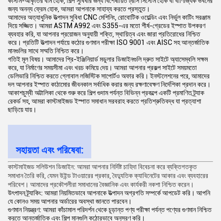
কাস্টম-আকৃতির বীম হোক, শিল্প সুবিধার জন্য বিশেষায়িত ট্রাস সিস্টেম হোক বা বাণিজ্যিক ভবনের
জন্য অনন্য ফ্রেম হোক, আমরা আপনাকে সাহায্য করতে প্রস্তুত।​
আমাদের অত্যাধুনিক উত্পাদন সুবিধা CNC মেশিনিং, রোবোটিক ওয়েল্ডিং এবং নির্ভুল কাটিং সরঞ্জাম
দিয়ে সজ্জিত। আমরা ASTM A992 এবং S355-এর মতো শীর্ষ-গ্রেডের ইস্পাত উপকরণ
ব্যবহার করি, যা আপনার প্রয়োজন অনুযায়ী শক্তি, স্থায়িত্ব এবং জারা প্রতিরোধের নিশ্চিত
করে। প্রতিটি উত্পাদন পর্যায়ে কঠোর গুণমান পরীক্ষা ISO 9001 এবং AISC সহ আন্তর্জাতিক
মানগুলির সাথে সম্মতি নিশ্চিত করে।​
গতিই মূল বিষয়। আমাদের প্রি-ইঞ্জিনিয়ার্ড মডুলার ডিজাইনগুলি দ্রুত সাইটে অ্যাসেম্বলি সক্ষম
করে, যা নির্মাণের সময়সীমা এবং খরচ কমিয়ে দেয়। আমরা আপনার প্রকল্প সাইটে সময়মতো
ডেলিভারি নিশ্চিত করতে গ্লোবাল লজিস্টিক সাপোর্টও অফার করি। ইনস্টলেশনের পরে, আমাদের
দল আপনার ইস্পাত কাঠামোর জীবনকাল সর্বাধিক করার জন্য রক্ষণাবেক্ষণ নির্দেশিকা প্রদান করে।​
আকাশচুম্বী অট্টালিকা থেকে শুরু করে শিল্প গুদাম পর্যন্ত বিভিন্ন প্রকল্পে একটি প্রমাণিত ট্র্যাক
রেকর্ড সহ, আমরা কাস্টমাইজড ইস্পাত সমাধান সরবরাহ করতে প্রতিশ্রুতিবদ্ধ যা প্রত্যাশা
ছাড়িয়ে যায়।
সহায়তা এবং পরিষেবা:
কাস্টমাইজড সলিউশন ডিজাইন: আমরা আপনার নির্দিষ্ট চাহিদা বিবেচনা করে ব্যক্তিগতকৃত
সমাধান তৈরি করি, যেমন উইন্ড টাওয়ারের প্রকার, বৈদ্যুতিক ক্যাবিনেটের আকার এবং ব্যবহারের
পরিবেশ। আমাদের প্রকৌশলীরা সমাধানের বৈজ্ঞানিক এবং কার্যকরী নকশা নিশ্চিত করেন।
উৎপাদন ট্র্যাকিং: আমরা নিয়মিতভাবে আপনাকে উত্পাদন অগ্রগতি সম্পর্কে আপডেট করি। আপনি
যে কোনও সময় আপনার অর্ডারের অবস্থা জানতে পারবেন।
গুণমান নিয়ন্ত্রণ: আমরা কাঁচামাল পরিদর্শন থেকে চূড়ান্ত পণ্য পরীক্ষা পর্যন্ত পণ্যের গুণমান নিশ্চিত
করতে আন্তর্জাতিক এবং শিল্প মানগুলি কঠোরভাবে অনুসরণ করি।