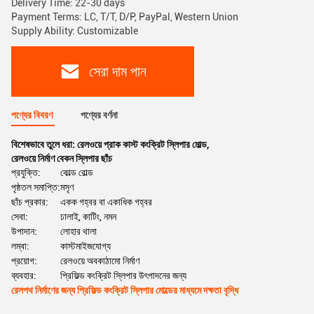
Delivery Time: 22-30 days
Payment Terms: LC, T/T, D/P, PayPal, Western Union
Supply Ability: Customizable
সেরা দাম পান
পণ্যের বিবরণ
পণ্যের বর্ণনা
বিশেষভাবে তুলে ধরা:
রেলওয়ে প্রাক কাস্ট কংক্রিট স্লিপার মোল্ড
,
রেলওয়ে নির্মাণ বেকন স্লিপার ছাঁচ
প্রযুক্তি:
কোল্ড রোল্ড
পৃষ্ঠতল সমাপ্তি:
মসৃণ
ছাঁচ প্রকার:
একক গহ্বর বা একাধিক গহ্বর
সেবা:
ঢালাই, কাটিং, নমন
উপাদান:
লোহার থালা
লম্বা:
কাস্টমাইজযোগ্য
প্রয়োগ:
রেলওয়ে অবকাঠামো নির্মাণ
ব্যবহার:
প্রিফিল্ড কংক্রিট স্লিপার উৎপাদনের জন্য
রেলপথ নির্মাণের জন্য প্রিফিল্ড কংক্রিট স্লিপার মোল্ডের মাধ্যমে দক্ষতা বৃদ্ধি