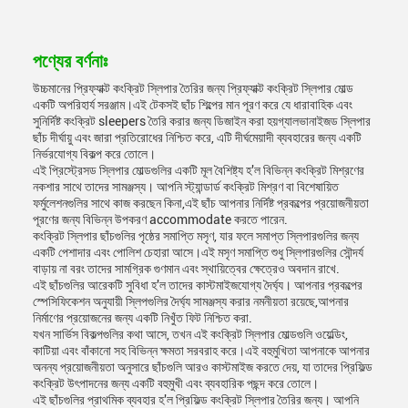
পণ্যের বর্ণনাঃ
উচ্চমানের প্রিফ্যাক্ট কংক্রিট স্লিপার তৈরির জন্য প্রিফ্যাক্ট কংক্রিট স্লিপার মোল্ড
একটি অপরিহার্য সরঞ্জাম।এই টেকসই ছাঁচ শিল্পের মান পূরণ করে যে ধারাবাহিক এবং
সুনির্দিষ্ট কংক্রিট sleepers তৈরি করার জন্য ডিজাইন করা হয়গ্যালভানাইজড স্লিপার
ছাঁচ দীর্ঘায়ু এবং জারা প্রতিরোধের নিশ্চিত করে, এটি দীর্ঘমেয়াদী ব্যবহারের জন্য একটি
নির্ভরযোগ্য বিকল্প করে তোলে।
এই প্রিস্ট্রেসড স্লিপার মোল্ডগুলির একটি মূল বৈশিষ্ট্য হ'ল বিভিন্ন কংক্রিট মিশ্রণের
নকশার সাথে তাদের সামঞ্জস্য। আপনি স্ট্যান্ডার্ড কংক্রিট মিশ্রণ বা বিশেষায়িত
ফর্মুলেশনগুলির সাথে কাজ করছেন কিনা,এই ছাঁচ আপনার নির্দিষ্ট প্রকল্পের প্রয়োজনীয়তা
পূরণের জন্য বিভিন্ন উপকরণ accommodate করতে পারেন.
কংক্রিট স্লিপার ছাঁচগুলির পৃষ্ঠের সমাপ্তি মসৃণ, যার ফলে সমাপ্ত স্লিপারগুলির জন্য
একটি পেশাদার এবং পোলিশ চেহারা আসে।এই মসৃণ সমাপ্তি শুধু স্লিপারগুলির সৌন্দর্য
বাড়ায় না বরং তাদের সামগ্রিক গুণমান এবং স্থায়িত্বের ক্ষেত্রেও অবদান রাখে.
এই ছাঁচগুলির আরেকটি সুবিধা হ'ল তাদের কাস্টমাইজযোগ্য দৈর্ঘ্য। আপনার প্রকল্পের
স্পেসিফিকেশন অনুযায়ী স্লিপগুলির দৈর্ঘ্য সামঞ্জস্য করার নমনীয়তা রয়েছে,আপনার
নির্মাণের প্রয়োজনের জন্য একটি নিখুঁত ফিট নিশ্চিত করা.
যখন সার্ভিস বিকল্পগুলির কথা আসে, তখন এই কংক্রিট স্লিপার মোল্ডগুলি ওয়েল্ডিং,
কাটিয়া এবং বাঁকানো সহ বিভিন্ন ক্ষমতা সরবরাহ করে।এই বহুমুখিতা আপনাকে আপনার
অনন্য প্রয়োজনীয়তা অনুসারে ছাঁচগুলি আরও কাস্টমাইজ করতে দেয়, যা তাদের প্রিফিল্ড
কংক্রিট উৎপাদনের জন্য একটি বহুমুখী এবং ব্যবহারিক পছন্দ করে তোলে।
এই ছাঁচগুলির প্রাথমিক ব্যবহার হ'ল প্রিফিল্ড কংক্রিট স্লিপার তৈরির জন্য। আপনি