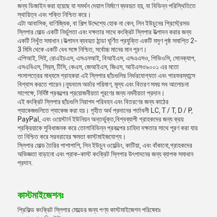
জন্য ডিজাইন করা হয়েছে যা সমর্থন দেয়াল নির্মাণে ব্যবহৃত হয়, যা বিভিন্ন পরিস্থিতিতে
স্থায়িত্ব এবং শক্তি নিশ্চিত করে।
এটা আবাসিক, বাণিজ্যিক, বা শিল্প উদ্দেশ্যে হোক না কেন, লিন ইউচুনের প্রিস্ট্রেসড
স্লিপার মোল্ড একটি নির্ভুলতা এবং দক্ষতার সাথে কংক্রিট স্লিপার উত্পাদন করার জন্য
একটি নিখুঁত সমাধান।উত্পাদন ব্যবহৃত ঠান্ডা ঘূর্ণিত প্রযুক্তি একটি মসৃণ পৃষ্ঠ সমাপ্তি 2-
3 মিমি থেকে একটি বেধ সঙ্গে নিশ্চিত, সর্বোচ্চ মানের মান পূরণ।
এপিআই, সিই, রোএইচএস, এসএনআই, বিআইএস, এসএএসও, পিভিওসি, সোনক্যাপ,
এসএবিএস, সিরম, টিসি, কেএস, জেআইএস, জিএস, আইএসও৯০০১ এর মতো
শংসাপত্রের মাধ্যমে গ্রাহকরা এই স্লিপার ছাঁচগুলির নির্ভরযোগ্যতা এবং পারফরম্যান্সে
বিশ্বাস করতে পারেন।ন্যূনতম অর্ডার পরিমাণ, মূল্য এবং বিতরণ সময় সব আলোচনা
সাপেক্ষে, নির্দিষ্ট প্রকল্পের প্রয়োজনীয়তা পূরণের জন্য নমনীয়তা প্রদান।
এই কংক্রিট স্লিপার ছাঁচগুলি নিরাপদ পরিবহন এবং বিতরণের জন্য কাঠের
প্যাকেজগুলিতে প্যাকেজ করা হয়। গৃহীত অর্থ প্রদানের শর্তাবলী LC, T / T, D / P,
PayPal, এবং ওয়েস্টার্ন ইউনিয়ন অন্তর্ভুক্ত,বিশ্বব্যাপী গ্রাহকদের জন্য ক্রয়
প্রক্রিয়াকে সুবিধাজনক করে তোলাবিভিন্ন প্রকল্পের চাহিদা দক্ষতার সাথে পূরণ করা যায়
তা নিশ্চিত করে সরবরাহের ক্ষমতা কাস্টমাইজযোগ্য।
স্লিপার মোল্ড তৈরির পাশাপাশি, লিন ইউচুন ওয়েল্ডিং, কাটিয়া, এবং বাঁকানো,গ্রাহকদের
অভিজ্ঞতা বাড়ানো এবং প্রাক-কাস্ট কংক্রিট স্লিপার উৎপাদনের জন্য ব্যাপক সমাধান
প্রদান.
কাস্টমাইজেশনঃ
প্রিফিল্ড কংক্রিট স্লিপার মোল্ডের জন্য পণ্য কাস্টমাইজেশন পরিষেবাঃ