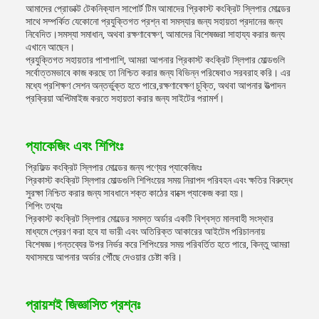
আমাদের প্রোডাক্ট টেকনিক্যাল সাপোর্ট টিম আমাদের প্রিকাস্ট কংক্রিট স্লিপার মোল্ডের
সাথে সম্পর্কিত যেকোনো প্রযুক্তিগত প্রশ্ন বা সমস্যার জন্য সহায়তা প্রদানের জন্য
নিবেদিত।সমস্যা সমাধান, অথবা রক্ষণাবেক্ষণ, আমাদের বিশেষজ্ঞরা সাহায্য করার জন্য
এখানে আছেন।
প্রযুক্তিগত সহায়তার পাশাপাশি, আমরা আপনার প্রিকাস্ট কংক্রিট স্লিপার মোল্ডগুলি
সর্বোত্তমভাবে কাজ করছে তা নিশ্চিত করার জন্য বিভিন্ন পরিষেবাও সরবরাহ করি। এর
মধ্যে প্রশিক্ষণ সেশন অন্তর্ভুক্ত হতে পারে,রক্ষণাবেক্ষণ চুক্তি, অথবা আপনার উত্পাদন
প্রক্রিয়া অপ্টিমাইজ করতে সহায়তা করার জন্য সাইটের পরামর্শ।
প্যাকেজিং এবং শিপিংঃ
প্রিফিল্ড কংক্রিট স্লিপার মোল্ডের জন্য পণ্যের প্যাকেজিংঃ
প্রিকাস্ট কংক্রিট স্লিপার মোল্ডগুলি শিপিংয়ের সময় নিরাপদ পরিবহন এবং ক্ষতির বিরুদ্ধে
সুরক্ষা নিশ্চিত করার জন্য সাবধানে শক্ত কাঠের বাক্সে প্যাকেজ করা হয়।
শিপিং তথ্যঃ
প্রিকাস্ট কংক্রিট স্লিপার মোল্ডের সমস্ত অর্ডার একটি বিশ্বস্ত মালবাহী সংস্থার
মাধ্যমে প্রেরণ করা হবে যা ভারী এবং অতিরিক্ত আকারের আইটেম পরিচালনায়
বিশেষজ্ঞ।গন্তব্যের উপর নির্ভর করে শিপিংয়ের সময় পরিবর্তিত হতে পারে, কিন্তু আমরা
যথাসময়ে আপনার অর্ডার পৌঁছে দেওয়ার চেষ্টা করি।
প্রায়শই জিজ্ঞাসিত প্রশ্নঃ