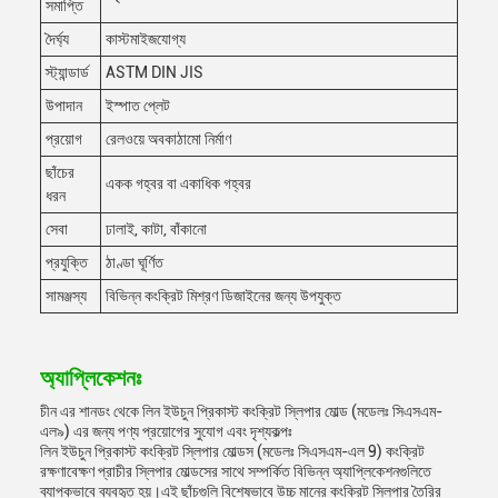
সমাপ্তি
দৈর্ঘ্য
কাস্টমাইজযোগ্য
স্ট্যান্ডার্ড
ASTM DIN JIS
উপাদান
ইস্পাত প্লেট
প্রয়োগ
রেলওয়ে অবকাঠামো নির্মাণ
ছাঁচের
একক গহ্বর বা একাধিক গহ্বর
ধরন
সেবা
ঢালাই, কাটা, বাঁকানো
প্রযুক্তি
ঠাণ্ডা ঘূর্ণিত
সামঞ্জস্য
বিভিন্ন কংক্রিট মিশ্রণ ডিজাইনের জন্য উপযুক্ত
অ্যাপ্লিকেশনঃ
চীন এর শানডং থেকে লিন ইউচুন প্রিকাস্ট কংক্রিট স্লিপার মোল্ড (মডেলঃ সিএসএম-
এল৯) এর জন্য পণ্য প্রয়োগের সুযোগ এবং দৃশ্যকল্পঃ
লিন ইউচুন প্রিকাস্ট কংক্রিট স্লিপার মোল্ডস (মডেলঃ সিএসএম-এল 9) কংক্রিট
রক্ষণাবেক্ষণ প্রাচীর স্লিপার মোল্ডসের সাথে সম্পর্কিত বিভিন্ন অ্যাপ্লিকেশনগুলিতে
ব্যাপকভাবে ব্যবহৃত হয়।এই ছাঁচগুলি বিশেষভাবে উচ্চ মানের কংক্রিট স্লিপার তৈরির