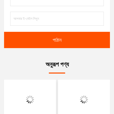
পাঠান
অনুরূপ পণ্য