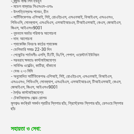
- ব্র্যান্ড নামঃ লিন ইউচুন
- মডেল নাম্বারঃ সিএসএম-এল৯
- উৎপত্তিস্থলঃ শানডং, চীন
- সার্টিফিকেশনঃ এপিআই, সিই, রোএইচএস, এসএনআই, বিআইএস, এসএএসও,
পিভিওসি, সোনক্যাপ, এসএবিএস, এসআইআরএম, টিআইএসআই, কেএস, জেআইএস,
জিএস, আইএসও9001
- ন্যূনতম অর্ডার পরিমাণঃ আলোচনা
- দাম: আলোচনা
- প্যাকেজিং বিবরণঃ কাঠের প্যাকেজ
- ডেলিভারি সময়ঃ 22-30 দিন
- পেমেন্টের শর্তাবলীঃ এলসি, টি/টি, ডি/পি, পেপাল, ওয়েস্টার্ন ইউনিয়ন
- সরবরাহ ক্ষমতাঃ কাস্টমাইজযোগ্য
- সার্ভিসঃ ওয়েল্ডিং, কাটিয়া, বাঁকানো
- বেধঃ ২-৩ মিমি
- অনুমোদিত সার্টিফিকেশনঃ এপিআই, সিই, রোএইচএস, এসএনআই, বিআইএস,
এসএএসও, পিভিওসি, সোনক্যাপ, এসএবিএস, এসআইআরএম, টিআইএসআই, কেএস,
জেআইএস, জিএস, আইএসও9001
- দৈর্ঘ্যঃ কাস্টমাইজযোগ্য
- টেকনিক্যালঃ কোল্ড রোলড
মূলশব্দঃ কংক্রিট সমর্থন প্রাচীর স্লিপার ছাঁচ, প্রিস্ট্রেসড স্লিপার ছাঁচ, রেলওয়ে স্লিপার
ছাঁচ
সহায়তা ও সেবা: