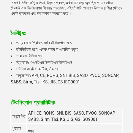
রেলপথ নির্মাণে জড়িত কিনা, উদ্যান প্রকল্প,অথবা অন্যান্য অ্যাপ্লিকেশন যেখানে
টেকসই এবং নির্ভরযোগ্য স্লিপার প্রয়োজন, এই ছাঁচগুলি আপনার উত্পাদন চাহিদা মেটাতে
একটি ব্যয়বহুল এবং দক্ষ সমাধান সরবরাহ করে।
বৈশিষ্ট্যঃ
পণ্যের নামঃ প্রিফিল্ড কংক্রিট স্লিপার মোল্ড
ছাঁচনির্মাণের ধরনঃ একক গহ্বর বা একাধিক গহ্বর
সারফেস ফিনিসঃ মসৃণ
স্ট্যান্ডার্ডঃ এএসটিএম ডিআইএন জিআইএস
সার্ভিসঃ ওয়েল্ডিং, কাটিয়া, বাঁকানো
অনুমোদিতঃ API, CE, ROHS, SNI, BIS, SASO, PVOC, SONCAP,
SABS, Sirm, Tisi, KS, JIS, GS ISO9001
টেকনিক্যাল প্যারামিটারঃ
API, CE, ROHS, SNI, BIS, SASO, PVOC, SONCAP,
অনুমোদিত
SABS, Sirm, Tisi, KS, JIS, GS ISO9001
পৃষ্ঠতল
মসৃণ